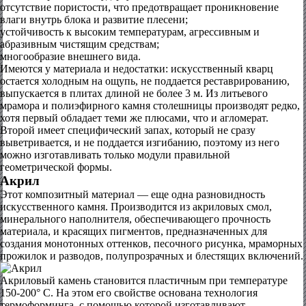
отсутствие пористости, что предотвращает проникновение
влаги внутрь блока и развитие плесени;
устойчивость к высоким температурам, агрессивным и
абразивным чистящим средствам;
многообразие внешнего вида.
Имеются у материала и недостатки: искусственный кварц
остается холодным на ощупь, не поддается реставрированию,
выпускается в плитах длиной не более 3 м. Из литьевого
мрамора и полиэфирного камня столешницы производят редко,
хотя первый обладает теми же плюсами, что и агломерат.
Второй имеет специфический запах, который не сразу
выветривается, и не поддается изгибанию, поэтому из него
можно изготавливать только модули правильной
геометрической формы.
Акрил
Этот композитный материал — еще одна разновидность
искусственного камня. Производится из акриловых смол,
минерального наполнителя, обеспечивающего прочность
материала, и красящих пигментов, предназначенных для
создания монотонных оттенков, песочного рисунка, мраморных
прожилок и разводов, полупрозрачных и блестящих включений.
Акриловый камень становится пластичным при температуре
150-200° C. На этом его свойстве основана технология
термоформинга, с помощью которой изготавливают