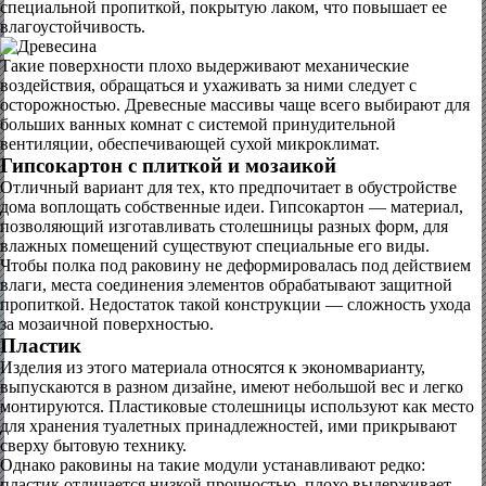
специальной пропиткой, покрытую лаком, что повышает ее
влагоустойчивость.
Такие поверхности плохо выдерживают механические
воздействия, обращаться и ухаживать за ними следует с
осторожностью. Древесные массивы чаще всего выбирают для
больших ванных комнат с системой принудительной
вентиляции, обеспечивающей сухой микроклимат.
Гипсокартон с плиткой и мозаикой
Отличный вариант для тех, кто предпочитает в обустройстве
дома воплощать собственные идеи. Гипсокартон — материал,
позволяющий изготавливать столешницы разных форм, для
влажных помещений существуют специальные его виды.
Чтобы полка под раковину не деформировалась под действием
влаги, места соединения элементов обрабатывают защитной
пропиткой. Недостаток такой конструкции — сложность ухода
за мозаичной поверхностью.
Пластик
Изделия из этого материала относятся к экономварианту,
выпускаются в разном дизайне, имеют небольшой вес и легко
монтируются. Пластиковые столешницы используют как место
для хранения туалетных принадлежностей, ими прикрывают
сверху бытовую технику.
Однако раковины на такие модули устанавливают редко:
пластик отличается низкой прочностью, плохо выдерживает