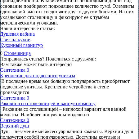
принадлежностей. В зависимости от необходимой длины под
основание подбирают подходящее количество тумб. Элементы
одинаковой высоты соединяют друг с другом болтами. На них
укладывают столешницу и фиксируют ее к тумбам
металлическими уголками.
Наши интересные статьи:
Душевая кабина
Свет на кухне
Кухонный гарнитур
0
Столешница
Понравилась статья? Поделиться с друзьями:
Вам также может быть интересно
Сантехника
0
Крепление для подвесного унитаза
В последнее время все большую популярность приобретают
подвесные унитазы. Крепление устройства к стене
производится
Сантехника
0
Раковина со столешницей в ванную комнату
Раковина со столешницей – неплохой вариант для ванной
комнаты. Наиболее популярны модели из
Сантехника
0
Верхний душ
Душ – незаменимый аксессуар ванной комнаты. Верхний душ
пользуется особой популярностью. Доступны круглые и