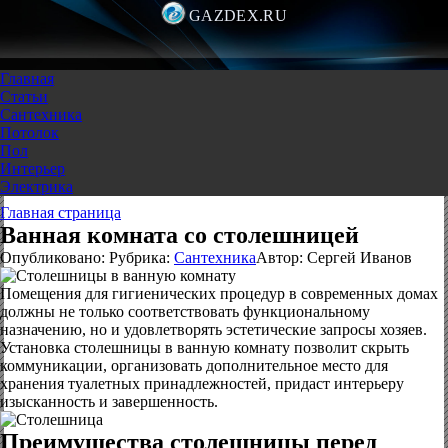
GAZDEX.RU
Главная
Статьи
Сантехника
Потолок
Пол
Интерьер
Электрика
Главная страница
Ванная комната со столешницей
Опубликовано:
Рубрика:
Сантехника
Автор:
Сергей Иванов
Помещения для гигиенических процедур в современных домах
должны не только соответствовать функциональному
назначению, но и удовлетворять эстетические запросы хозяев.
Установка столешницы в ванную комнату позволит скрыть
коммуникации, организовать дополнительное место для
хранения туалетных принадлежностей, придаст интерьеру
изысканность и завершенность.
Преимущества столешницы перед