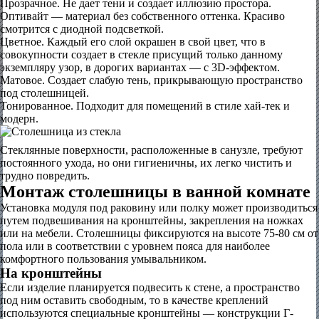
Прозрачное. Не дает тени и создает иллюзию простора.
Оптивайт — материал без собственного оттенка. Красиво
смотрится с диодной подсветкой.
Цветное. Каждый его слой окрашен в свой цвет, что в
совокупности создает в стекле присущий только данному
экземпляру узор, в дорогих вариантах — с 3D-эффектом.
Матовое. Создает слабую тень, прикрывающую пространство
под столешницей.
Тонированное. Подходит для помещений в стиле хай-тек и
модерн.
Стеклянные поверхности, расположенные в санузле, требуют
постоянного ухода, но они гигиеничны, их легко чистить и
трудно повредить.
Монтаж столешницы в ванной комнате
Установка модуля под раковину или полку может производиться
путем подвешивания на кронштейны, закрепления на ножках
или на мебели. Столешницы фиксируются на высоте 75-80 см от
пола или в соответствии с уровнем пояса для наиболее
комфортного пользования умывальником.
На кронштейны
Если изделие планируется подвесить к стене, а пространство
под ним оставить свободным, то в качестве креплений
используются специальные кронштейны — конструкции Г-