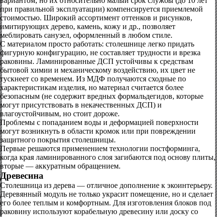
вариантом, но их относительно малый срок службы (до 10 лет
при правильной эксплуатации) компенсируется приемлемой
стоимостью. Широкий ассортимент оттенков и рисунков,
имитирующих дерево, камень, кожу и др., позволяет
меблировать санузел, оформленный в любом стиле.
С материалом просто работать: столешнице легко придать
фигурную конфигурацию, не составляет трудности и врезка
раковины. Ламинированные ДСП устойчивы к средствам
бытовой химии и механическому воздействию, их цвет не
тускнеет со временем. Из МДФ получаются сходные по
характеристикам изделия, но материал считается более
безопасным (не содержит вредных формальдегидов, которые
могут присутствовать в некачественных ДСП) и
влагоустойчивым, но стоит дороже.
Проблемы с попаданием воды и деформацией поверхности
могут возникнуть в области кромок или при повреждении
защитного покрытия столешницы.
Первые решаются применением технологии постформинга,
когда края ламинированного слоя загибаются под основу плиты,
вторые — аккуратным обращением.
Древесина
Столешница из дерева — отличное дополнение к экоинтерьеру.
Деревянный модуль не только украсит помещение, но и сделает
его более теплым и комфортным. Для изготовления блоков под
раковину используют корабельную древесину или доску со