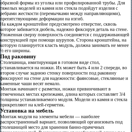
образной формы из уголка или профилированной трубы. Для
тяжелых моделей из камня или стекла подойдут изделия с
ребрами жесткости (перемычками между направляющими),
препятствующими деформации на изгиб.
На каждом кронштейне предусмотрено отверстие, сквозь
которое забивается дюбель, надежно фиксируя деталь на стене.
Уложенная сверху поверхность соединяется с поддерживающей
конструкцией при помощи шурупов. Сторона кронштейна, на
которую планируется класть модуль, должна занимать не менее
½ его ширины.
Под раковину
Столешница, имитирующая в готовом виде стол,
устанавливается на ножки. Их может быть 4 или 2 спереди, во
втором случае заднюю стенку поверхности под раковину
фиксируют на стене для надежности: фаянсовые, стеклянные и
каменные чаши весят немало.
Монтаж начинают с разметки, ножки привинчивают в
отмеченных местах крепежами, длина которых составляет 3/4
толщины устанавливаемого модуля. Модели из камня и стекла
прикрепляют на клей-герметик.
Установка на мебель
Монтаж модуля на элементы мебели — наиболее
распространенный вариант, позволяющий организовать под
столешницей место для хранения банно-прачечных