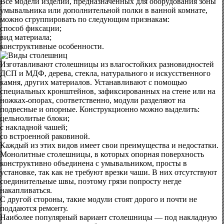
Все модели изделий, предназначенных для оборудования зоны
умывальника или дополнительной полки в ванной комнате,
можно сгруппировать по следующим признакам:
способ фиксации;
вид материала;
конструктивные особенности.
Изготавливают столешницы из влагостойких разновидностей
ДСП и МДФ, дерева, стекла, натурального и искусственного
камня, других материалов. Устанавливают с помощью
специальных кронштейнов, зафиксированных на стене или на
ножках-опорах, соответственно, модули разделяют на
подвесные и опорные. Конструкционно можно выделить:
цельнолитые блоки;
с накладной чашей;
со встроенной раковиной.
Каждый из этих видов имеет свои преимущества и недостатки.
Монолитные столешницы, в которых опорная поверхность
конструктивно объединена с умывальником, просты в
установке, так как не требуют врезки чаши. В них отсутствуют
соединительные швы, поэтому грязи попросту негде
накапливаться.
С другой стороны, такие модули стоят дорого и почти не
поддаются ремонту.
Наиболее популярный вариант столешницы — под накладную