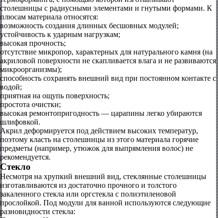
столешницы с радиусными элементами и гнутыми формами. К
плюсам материала относятся:
возможность создания длинных бесшовных модулей;
устойчивость к ударным нагрузкам;
высокая прочность;
отсутствие микропор, характерных для натурального камня (на
акриловой поверхности не скапливается влага и не развиваются
микроорганизмы);
способность сохранять внешний вид при постоянном контакте с
водой;
приятная на ощупь поверхность;
простота очистки;
высокая ремонтопригодность — царапины легко убираются
шлифовкой.
Акрил деформируется под действием высоких температур,
поэтому класть на столешницы из этого материала горячие
предметы (например, утюжок для выпрямления волос) не
рекомендуется.
Стекло
Несмотря на хрупкий внешний вид, стеклянные столешницы
изготавливаются из достаточно прочного и толстого
закаленного стекла или оргстекла с полиэтиленовой
прослойкой. Под модули для ванной используются следующие
разновидности стекла: