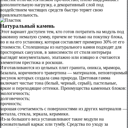
дополнительную нагрузку, а декоративный слой под
воздействием чистящих средств быстро теряет свою
привлекательность.
Натуральный камень
Этот вариант доступен тем, кто готов потратить на модуль под
раковину немалую сумму, причем не только на покупку блока,
но и на его установку, которая составляет примерно 30% от его
стоимости. Столешницы из натурального камня подходят для
просторных санузлов, в зависимости от стиля интерьера
выглядят монументально, эпатажно или изящно и считаются
элементом престижа и роскоши.
Изготавливаются из цельных плит гранита, оникса, мрамора,
базальта, коричневого травертина — материалов, неповторимый
рисунок которых создала сама природа. Цветовая гамма
включает чистые тона (белый, черный, серый), пастельные,
яркие и переходящие оттенки. Преимущества каменных блоков:
экологичность;
долговечность;
прочность;
хорошая сочетаемость с поверхностями из других материалов —
металла, стекла, зеркала, керамики.
Из-за большого веса устанавливают такие модули на
основательный каркас или тумбу. Средства по уходу за