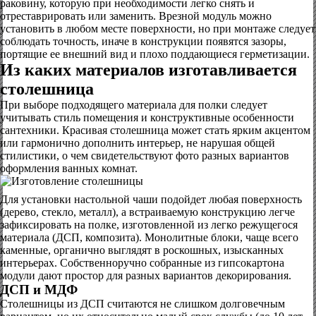
раковину, которую при необходимости легко снять и
отреставрировать или заменить. Врезной модуль можно
установить в любом месте поверхности, но при монтаже следует
соблюдать точность, иначе в конструкции появятся зазоры,
портящие ее внешний вид и плохо поддающиеся герметизации.
Из каких материалов изготавливается
столешница
При выборе подходящего материала для полки следует
учитывать стиль помещения и конструктивные особенности
сантехники. Красивая столешница может стать ярким акцентом
или гармонично дополнить интерьер, не нарушая общей
стилистики, о чем свидетельствуют фото разных вариантов
оформления ванных комнат.
Для установки настольной чаши подойдет любая поверхность
(дерево, стекло, металл), а встраиваемую конструкцию легче
зафиксировать на полке, изготовленной из легко режущегося
материала (ДСП, композита). Монолитные блоки, чаще всего
каменные, органично выглядят в роскошных, изысканных
интерьерах. Собственноручно собранные из гипсокартона
модули дают простор для разных вариантов декорирования.
ДСП и МДФ
Столешницы из ДСП считаются не слишком долговечным