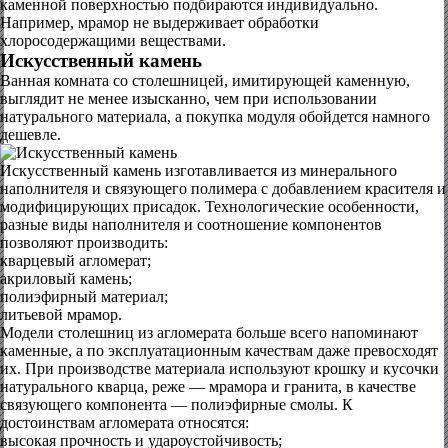
каменной поверхностью подбираются индивидуально.
Например, мрамор не выдерживает обработки
хлоросодержащими веществами.
Искусственный камень
Ванная комната со столешницей, имитирующей каменную,
выглядит не менее изысканно, чем при использовании
натурального материала, а покупка модуля обойдется намного
дешевле.
Искусственный камень изготавливается из минерального
наполнителя и связующего полимера с добавлением красителя и
модифицирующих присадок. Технологические особенности,
разные виды наполнителя и соотношение компонентов
позволяют производить:
кварцевый агломерат;
акриловый камень;
полиэфирный материал;
литьевой мрамор.
Модели столешниц из агломерата больше всего напоминают
каменные, а по эксплуатационным качествам даже превосходят
их. При производстве материала используют крошку и кусочки
натурального кварца, реже — мрамора и гранита, в качестве
связующего компонента — полиэфирные смолы. К
достоинствам агломерата относятся:
высокая прочность и удароустойчивость;