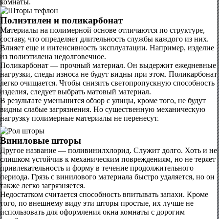
комнаты.
Полиэтилен и поликарбонат
Материалы на полимерной основе отличаются по структуре,
составу, что определяет длительность службы каждого из них.
Влияет еще и интенсивность эксплуатации. Например, изделие
из полиэтилена недолговечное.
Поликарбонат — прочный материал. Он выдержит ежедневные
нагрузки, следы износа не будут видны при этом. Поликарбонат
легко очищается. Чтобы снизить светопропускную способность
изделия, следует выбрать матовый материал.
В результате уменьшится обзор с улицы, кроме того, не будут
видны слабые загрязнения. Но существенную механическую
нагрузку полимерные материалы не перенесут.
Виниловые шторы
Другое название — поливинилхлорид. Служит долго. Хоть и не
слишком устойчив к механическим повреждениям, но не теряет
привлекательность и форму в течение продолжительного
периода. Грязь с винилового материала быстро удаляется, но он
также легко загрязняется.
Недостатком считается способность впитывать запахи. Кроме
того, по внешнему виду эти шторы простые, их лучше не
использовать для оформления окна комнаты с дорогим