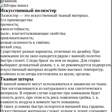
дизайном.
Искусственный полиэстер
Полиэстер — это искусственный тканый материал.
Его преимущества:
прочность;
износостойкость;
пыле-, влагоотталкивающие свойства;
привлекательность;
низкая склонность к смятию;
легкий уход.
Существуют разные варианты, отличные по дизайну. При
намокании (если окно находится рядом с ванной) полотно
быстро сохнет. Следы брызг на нем не видны. Для стирки
выбирают деликатный режим, т. к. не рекомендуется подвергать
искусственный материал воздействию высоких температур,
особенно если штора изготовлена из вуали, органзы.
Тканые шторы
В ванной комнате могут использоваться и занавески из ткани.
Они изготавливаются из натурального или синтетического
материала. В первом случае изделие при намокании будет
сохнуть долго, при этом есть риск появления грибка, т. к.
влажность воздуха в комнате часто повышена.
В таких условиях быстро испортится внешний вид гардины.
Искусственные материалы служат дольше и лучше сохраняют