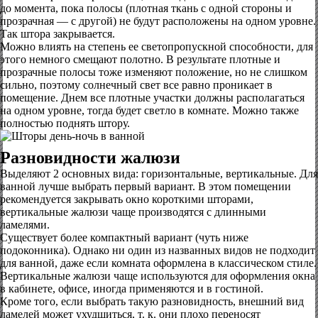
до момента, пока полосы (плотная ткань с одной стороны и
прозрачная — с другой) не будут расположены на одном уровне.
Так штора закрывается.
Можно влиять на степень ее светопропускной способности, для
этого немного смещают полотно. В результате плотные и
прозрачные полосы тоже изменяют положение, но не слишком
сильно, поэтому солнечный свет все равно проникает в
помещение. Днем все плотные участки должны располагаться
на одном уровне, тогда будет светло в комнате. Можно также
полностью поднять штору.
Разновидности жалюзи
Выделяют 2 основных вида: горизонтальные, вертикальные. Для
ванной лучше выбрать первый вариант. В этом помещении
рекомендуется закрывать окно короткими шторами,
вертикальные жалюзи чаще производятся с длинными
ламелями.
Существует более компактный вариант (чуть ниже
подоконника). Однако ни один из названных видов не подходит
для ванной, даже если комната оформлена в классическом стиле.
Вертикальные жалюзи чаще используются для оформления окна
в кабинете, офисе, иногда применяются и в гостиной.
Кроме того, если выбрать такую разновидность, внешний вид
ламелей может ухудшиться, т. к. они плохо переносят