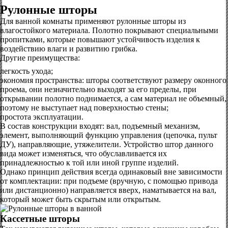
Рулонные шторы
Для ванной комнаты применяют рулонные шторы из
влагостойкого материала. Полотно покрывают специальными
пропитками, которые повышают устойчивость изделия к
воздействию влаги и развитию грибка.
Другие преимущества:
легкость ухода;
экономия пространства: шторы соответствуют размеру оконного
проема, они незначительно выходят за его пределы, при
открывании полотно поднимается, а сам материал не объемный,
поэтому не выступает над поверхностью стены;
простота эксплуатации.
В состав конструкции входят: вал, подъемный механизм,
элемент, выполняющий функцию управления (цепочка, пульт
ДУ), направляющие, утяжелители. Устройство штор данного
вида может изменяться, что обуславливается их
принадлежностью к той или иной группе изделий.
Однако принцип действия всегда одинаковый вне зависимости
от комплектации: при подъеме (вручную, с помощью привода
или дистанционно) направляется вверх, наматывается на вал,
который может быть скрытым или открытым.
Кассетные шторы