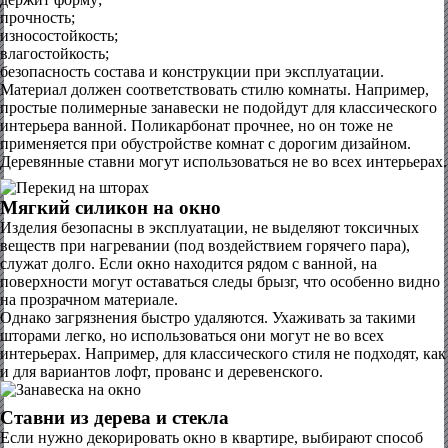
прочность;
износостойкость;
влагостойкость;
безопасность состава и конструкции при эксплуатации.
Материал должен соответствовать стилю комнаты. Например,
простые полимерные занавески не подойдут для классического
интерьера ванной. Поликарбонат прочнее, но он тоже не
применяется при обустройстве комнат с дорогим дизайном.
Деревянные ставни могут использоваться не во всех интерьерах.
Мягкий силикон на окно
Изделия безопасны в эксплуатации, не выделяют токсичных
веществ при нагревании (под воздействием горячего пара),
служат долго. Если окно находится рядом с ванной, на
поверхности могут оставаться следы брызг, что особенно видно
на прозрачном материале.
Однако загрязнения быстро удаляются. Ухаживать за такими
шторами легко, но использоваться они могут не во всех
интерьерах. Например, для классического стиля не подходят, как
и для вариантов лофт, прованс и деревенского.
Ставни из дерева и стекла
Если нужно декорировать окно в квартире, выбирают способ