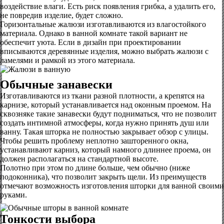
воздействие влаги. Есть риск появления грибка, а удалить его,
не повредив изделие, будет сложно.
Горизонтальные жалюзи изготавливаются из влагостойкого
материала. Однако в ванной комнате такой вариант не
обеспечит уюта. Если в дизайн при проектировании
вписываются деревянные изделия, можно выбрать жалюзи с
ламелями и рамкой из этого материала.
Обычные занавески
Изготавливаются из ткани разной плотности, а крепятся на
карнизе, который устанавливается над оконным проемом. На
сквозняке такие занавески будут подниматься, что не позволит
создать интимной атмосферы, когда нужно принять душ или
ванну. Такая шторка не полностью закрывает обзор с улицы.
Чтобы решить проблему неплотно зашторенного окна,
устанавливают карниз, который намного длиннее проема, он
должен располагаться на стандартной высоте.
Полотно при этом по длине больше, чем обычно (ниже
подоконника), что позволит закрыть щели. Из преимуществ
отмечают возможность изготовления шторки для ванной своими
руками.
Тонкости выбора