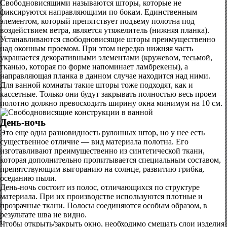
Свободновисящими называются шторы, которые не
фиксируются направляющими по бокам. Единственным
элементом, который препятствует подъему полотна под
воздействием ветра, является утяжелитель (нижняя планка).
Устанавливаются свободновисящие шторы преимущественно
над оконным проемом. При этом нередко нижняя часть
украшается декоративными элементами (кружевом, тесьмой,
тканью, которая по форме напоминает ламбрекены), а
направляющая планка в данном случае находится над ними.
Для ванной комнаты такие шторы тоже подходят, как и
кассетные. Только они будут закрывать полностью весь проем —
полотно должно превосходить ширину окна минимум на 10 см.
День-ночь
Это еще одна разновидность рулонных штор, но у нее есть
существенное отличие — вид материала полотна. Его
изготавливают преимущественно из синтетической ткани,
которая дополнительно пропитывается специальным составом,
препятствующим выгоранию на солнце, развитию грибка,
оседанию пыли.
День-ночь состоит из полос, отличающихся по структуре
материала. При их производстве используются плотные и
прозрачные ткани. Полосы соединяются особым образом, в
результате шва не видно.
Чтобы открыть/закрыть окно, необходимо смещать слои изделия