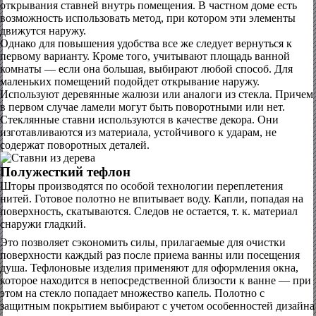
открывания ставней внутрь помещения. В частном доме есть
возможность использовать метод, при котором эти элементы
движутся наружу.
Однако для повышения удобства все же следует вернуться к
первому варианту. Кроме того, учитывают площадь ванной
комнаты — если она большая, выбирают любой способ. Для
маленьких помещений подойдет открывание наружу.
Используют деревянные жалюзи или аналоги из стекла. Причем
в первом случае ламели могут быть поворотными или нет.
Стеклянные ставни используются в качестве декора. Они
изготавливаются из материала, устойчивого к ударам, не
содержат поворотных деталей.
Полужесткий тефлон
Шторы производятся по особой технологии переплетения
нитей. Готовое полотно не впитывает воду. Капли, попадая на
поверхность, скатываются. Следов не остается, т. к. материал
снаружи гладкий.
Это позволяет сэкономить силы, прилагаемые для очистки
поверхности каждый раз после приема ванны или посещения
душа. Тефлоновые изделия применяют для оформления окна,
которое находится в непосредственной близости к ванне — при
этом на стекло попадает множество капель. Полотно с
защитным покрытием выбирают с учетом особенностей дизайна