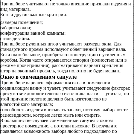
При выборе учитывают не только внешние признаки изделия и
вид материала.
Есть и другие важные критерии:
размеры помещения;
габариты окна;
конфигурация ванной комнаты;
стиль дизайна.
При выборе рулонных штор учитывают размеры окна. Для
стандартного проема используют облегченный вариант вала.
Если окно большое, приобретают конструкцию с усиленным
коробом. Когда часто открываются створки (полностью или в
режиме проветривания), рассматривают вариант крепления
штор на оконный профиль, тогда полотно не будет мешать.
Окно в совмещенном санузле
При выборе варианта оформления окна в помещении,
соединяющем ванну и туалет, учитывают следующие факторы:
присутствие дополнительного источника влаги — унитаза, по
этой причине полотно должно быть изготовлено из
влагостойкого материала;
способность изделия впитывать запахи, поэтому выбирают те
разновидности, которые легко мыть или стирать.
В большинстве случаев совмещенный санузел с окном —
просторное помещение, а потолки высокие. В результате
появляется возможность выбора любого подходящего по