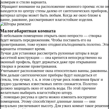
размерам и стилю варианта.
Обращают внимание на расположение оконного проема: если он
находится по центру стены далеко от сантехнических приборов,
материал шторы может быть любым. Когда же окно ближе к
ванне, раковине, рассматривают влагостойкие изделия.
Малогабаритная комната
В небольшом помещении открыть окно непросто — створка
будет мешать передвижениям. Чтобы поставить его на
проветривание, тоже нужно отодвигать/поднимать полотно. Эти
варианты отнимают время.
Лучше для установки рассмотреть рулонные шторы в виде
кассетной конструкции — она крепится непосредственно на
оконный профиль, будет держаться даже при открывании
створки в режиме проветривания.
Учитывают расположение окна относительно ванны, раковины.
Чем дальше сантехнические приборы будут находиться от
стекла, тем лучше, т. к. в этом случае риск появления брызг и
трудно удаляемых известковых пятен снижается. Полотно
должно защищать окно от капель воды. По этой причине
желательно выбирать влагостойкую штору.
С помощью рисунка и цвета можно изменить восприятие
помещения. Этому способствуют длинные линии — они
визуально увеличивают высоту. Для узких комнат такое решение