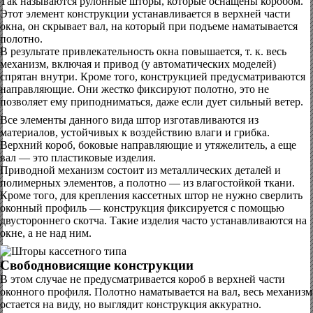
Так называются рулонные шторы, которые оснащены коробом.
Этот элемент конструкции устанавливается в верхней части
окна, он скрывает вал, на который при подъеме наматывается
полотно.
В результате привлекательность окна повышается, т. к. весь
механизм, включая и привод (у автоматических моделей)
спрятан внутри. Кроме того, конструкцией предусматриваются
направляющие. Они жестко фиксируют полотно, это не
позволяет ему приподниматься, даже если дует сильный ветер.
Все элементы данного вида штор изготавливаются из
материалов, устойчивых к воздействию влаги и грибка.
Верхний короб, боковые направляющие и утяжелитель, а еще
вал — это пластиковые изделия.
Приводной механизм состоит из металлических деталей и
полимерных элементов, а полотно — из влагостойкой ткани.
Кроме того, для крепления кассетных штор не нужно сверлить
оконный профиль — конструкция фиксируется с помощью
двустороннего скотча. Такие изделия часто устанавливаются на
окне, а не над ним.
Свободновисящие конструкции
В этом случае не предусматривается короб в верхней части
оконного профиля. Полотно наматывается на вал, весь механизм
остается на виду, но выглядит конструкция аккуратно.