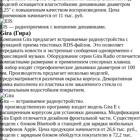
моделей оснащается влагостойкими динамиками диаметром
5,25″ с повышенным качеством воспроизведения. Цена
приемников начинается от 11 тыс. руб.
EIS — радиоприемник с внешними динамиками.
Gira (Гира)
Компания Gira предлагает встраиваемые радиоустройства с
функцией приема текстовых RDS-файлов. Это позволяет
передавать новости и экстренные сообщения одновременно с
трансляцией музыки. Оборудование серии Gira Radio отличается
компактными размерами и применением сенсорных клавиш.
В набор входят стереофонические динамики диаметром от 100
мм. Производитель предлагает несколько моделей,
предусматривается различная окраска корпуса. Декоративная
рамка выполнена из пластика или закаленного стекла со
специальным водостойким покрытием.
Gira — встраиваемое радиоустройство.
В производственную программу входит модель Gira E с
расширенным корпусом для установки динамика. Модификация
Gira Esprit отличается дизайном фронтальной части. Существуют
модели с блоком Bluetooth и станцией для зарядки мобильных
телефонов Apple. Цена продукции начинается от 26,6 тыс. руб.,
модели с зарядным блоком обойдутся покупателю в 72,2 тыс.