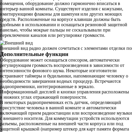
помещения, оборудование должно гармонично вписаться в
интерьер ванной комнаты. Существуют изделия с кожухами,
имитирующими флаконы для шампуня или других моющих
средств. Расположенные на корпусе клавиши должны быть
удобными в использовании и оснащаться резиновой защитной
панелью, чтобы мокрые пальцы не соскальзывали при
переключении каналов или регулировке громкости.
Внешний вид радио должен сочетаться с элементами отделки п
Дополнительные функции
Оборудование может оснащаться сенсором, автоматически
регулирующим громкость воспроизведения в зависимости от
интенсивности фонового шума. Некоторые изготовители
встраивают таймеры и будильники, напоминающие человеку о
необходимости завершения водных процедур. Встречаются
радиоприемники, интегрированные в зеркало.
Информационный дисплей и кнопки управления расположены
в нижних углах отражающей поверхности.
В некоторых радиоприемниках есть датчик, определяющий
присутствие человека в ванной комнате и автоматически
включающий прием радиостанции или воспроизведение музыки
с внешнего носителя. Для коммутации устройств используются
разъемы, расположенные на внешней части корпуса или под
защитной крышкой (например штекер для карт памяти формата