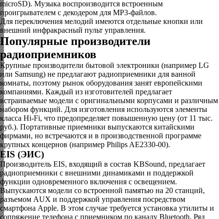
microSD). Музыка воспроизводится встроенным
проигрывателем с декодером для MP3-файлов.
Для переключения мелодий имеются отдельные кнопки или
внешний инфракрасный пульт управления.
Популярные производители
радиоприемников
Крупные производители бытовой электроники (например LG
или Samsung) не предлагают радиоприемники для ванной
комнаты, поэтому рынок оборудования занят европейскими
компаниями. Каждый из изготовителей предлагает
встраиваемые модели с оригинальными корпусами и различным
набором функций. Для изготовления используются элементы
класса Hi-Fi, что предопределяет повышенную цену (от 11 тыс.
руб.). Портативные приемники выпускаются китайскими
фирмами, но встречаются и в производственной программе
крупных концернов (например Philips AE2330-00).
EIS (ЭИС)
Производитель EIS, входящий в состав KBSound, предлагает
радиоприемники с внешними динамиками и поддержкой
функции одновременного включения с освещением.
Выпускаются модели со встроенной памятью на 20 станций,
разъемом AUX и поддержкой управления посредством
смартфона Apple. В этом случае требуется установка утилиты и
сопряжение телефона с приемником по каналу Bluetooth. Ряд