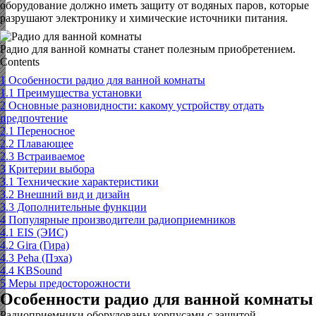
оборудование должно иметь защиту от водяных паров, которые
разрушают электронику и химические источники питания.
Радио для ванной комнаты станет полезным приобретением.
Contents
1
Особенности радио для ванной комнаты
1.1
Преимущества установки
2
Основные разновидности: какому устройству отдать
предпочтение
2.1
Переносное
2.2
Плавающее
2.3
Встраиваемое
3
Критерии выбора
3.1
Технические характеристики
3.2
Внешний вид и дизайн
3.3
Дополнительные функции
4
Популярные производители радиоприемников
4.1
EIS (ЭИС)
4.2
Gira (Гира)
4.3
Рeha (Пэха)
4.4
KBSound
5
Меры предосторожности
Особенности радио для ванной комнаты
Радиоприемники оборудованы корпусами с защитой