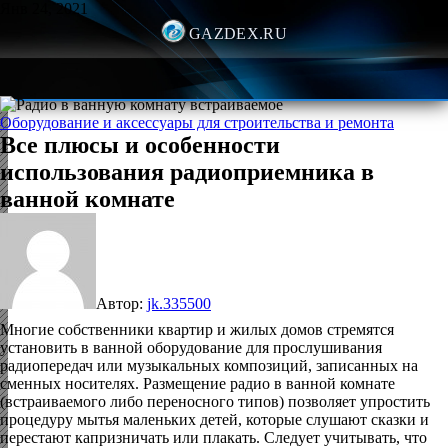
Янв 24, 2021
GAZDEX.RU
Оборудование и аксессуары для строительства и ремонта
Все плюсы и особенности
использования радиоприемника в
ванной комнате
Автор:
jk.335500
Многие собственники квартир и жилых домов стремятся
установить в ванной оборудование для прослушивания
радиопередач или музыкальных композиций, записанных на
сменных носителях. Размещение радио в ванной комнате
(встраиваемого либо переносного типов) позволяет упростить
процедуру мытья маленьких детей, которые слушают сказки и
перестают капризничать или плакать. Следует учитывать, что