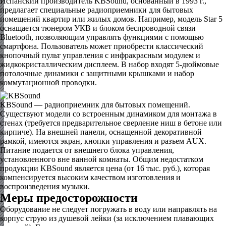
Испанский производитель KBSound, основанный в 1993 г.,
предлагает специальные радиоприемники для бытовых
помещений квартир или жилых домов. Например, модель Star 5
оснащается тюнером УКВ и блоком беспроводной связи
Bluetooth, позволяющим управлять функциями с помощью
смартфона. Пользователь может приобрести классический
кнопочный пульт управления с инфракрасным модулем и
жидкокристаллическим дисплеем. В набор входят 5-дюймовые
потолочные динамики с защитными крышками и набор
коммутационной проводки.
KBSound — радиоприемник для бытовых помещений.
Существуют модели со встроенным динамиком для монтажа в
стенах (требуется предварительное сверление ниш в бетоне или
кирпиче). На внешней панели, оснащенной декоративной
рамкой, имеются экран, кнопки управления и разъем AUX.
Питание подается от внешнего блока управления,
установленного вне ванной комнаты. Общим недостатком
продукции KBSound является цена (от 16 тыс. руб.), которая
компенсируется высоким качеством изготовления и
воспроизведения музыки.
Меры предосторожности
Оборудование не следует погружать в воду или направлять на
корпус струю из душевой лейки (за исключением плавающих