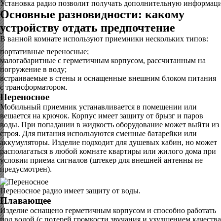
Установка радио позволит получать дополнительную информац
Основные разновидности: какому
устройству отдать предпочтение
В ванной комнате используют приемники нескольких типов:
портативные переносные;
малогабаритные с герметичным корпусом, рассчитанным на
погружение в воду;
встраиваемые в стены и оснащенные внешним блоком питания
с трансформатором.
Переносное
Мобильный приемник устанавливается в помещении или
вешается на крючок. Корпус имеет защиту от брызг и паров
воды. При попадании в жидкость оборудование может выйти из
строя. Для питания используются сменные батарейки или
аккумуляторы. Изделие подходит для душевых кабин, но может
располагаться в любой комнате квартиры или жилого дома при
условии приема сигналов (штекер для внешней антенны не
предусмотрен).
Переносное радио имеет защиту от воды.
Плавающее
Изделие оснащено герметичным корпусом и способно работать
под водой (с потерей громкости звучания и ухудшением качества