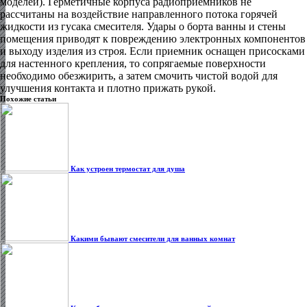
моделей). Герметичные корпуса радиоприемников не
рассчитаны на воздействие направленного потока горячей
жидкости из гусака смесителя. Удары о борта ванны и стены
помещения приводят к повреждению электронных компонентов
и выходу изделия из строя. Если приемник оснащен присосками
для настенного крепления, то сопрягаемые поверхности
необходимо обезжирить, а затем смочить чистой водой для
улучшения контакта и плотно прижать рукой.
Похожие статьи
Как устроен термостат для душа
Какими бывают смесители для ванных комнат