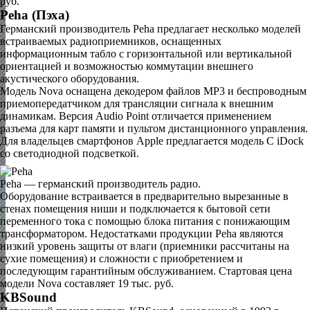
руб.
Рeha (Пэха)
Германский производитель Рeha предлагает несколько моделей
встраиваемых радиоприемников, оснащенных
информационным табло с горизонтальной или вертикальной
ориентацией и возможностью коммутации внешнего
акустического оборудования.
Модель Nova оснащена декодером файлов MP3 и беспроводным
приемопередатчиком для трансляции сигнала к внешним
динамикам. Версия Audio Point отличается применением
разъема для карт памяти и пультом дистанционного управления.
Для владельцев смартфонов Apple предлагается модель C iDock
со светодиодной подсветкой.
Рeha — германский производитель радио.
Оборудование встраивается в предварительно вырезанные в
стенах помещения ниши и подключается к бытовой сети
переменного тока с помощью блока питания с понижающим
трансформатором. Недостатками продукции Рeha являются
низкий уровень защиты от влаги (приемники рассчитаны на
сухие помещения) и сложности с приобретением и
последующим гарантийным обслуживанием. Стартовая цена
модели Nova составляет 19 тыс. руб.
KBSound