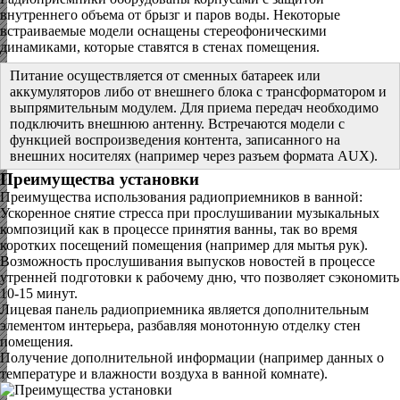
внутреннего объема от брызг и паров воды. Некоторые
встраиваемые модели оснащены стереофоническими
динамиками, которые ставятся в стенах помещения.
Питание осуществляется от сменных батареек или
аккумуляторов либо от внешнего блока с трансформатором и
выпрямительным модулем. Для приема передач необходимо
подключить внешнюю антенну. Встречаются модели с
функцией воспроизведения контента, записанного на
внешних носителях (например через разъем формата AUX).
Преимущества установки
Преимущества использования радиоприемников в ванной:
Ускоренное снятие стресса при прослушивании музыкальных
композиций как в процессе принятия ванны, так во время
коротких посещений помещения (например для мытья рук).
Возможность прослушивания выпусков новостей в процессе
утренней подготовки к рабочему дню, что позволяет сэкономить
10-15 минут.
Лицевая панель радиоприемника является дополнительным
элементом интерьера, разбавляя монотонную отделку стен
помещения.
Получение дополнительной информации (например данных о
температуре и влажности воздуха в ванной комнате).