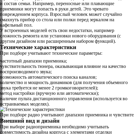
и состав семьи. Например, переносные или плавающие
приемники могут попасть в руки детей. Это чревато
повреждением корпуса. Взрослый человек может случайно
смахнуть прибор со стола или полки перед зеркалом на
кафельный пол.
У встроенных моделей есть свои недостатки, например
сложность ремонта или установки нового оборудования (с
другим дизайном или расширенным набором функций).
Технические характеристики
При подборе учитывают технические параметры:
частотный диапазон приемника;
чувствительность тюнера, оказывающая влияние на качество
воспроизводимого звука;
возможность автоматического поиска каналов;
количество и мощность динамиков (для получения объемного
звука требуется не менее 2 громкоговорителей);
метод настройки (вручную или автоматически);
наличие пульта дистанционного управления (используется во
встраиваемых моделях).
При подборе радио учитывают диапазон приемника и чувствите
Внешний вид и дизайн
При выборе радиоприемника необходимо учитывать
совместимость дизайна корпуса с элементами отделки