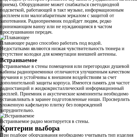
приема). Оборудование может снабжаться светодиодной
подсветкой, работающей в такт музыке, информационным
дисплеем или малогабаритным зеркалом с защитой от
запотевания. Радиоприемник подойдет людям, редко
принимающим ванну или не нуждающимся в частом
прослушивании передач.
Плавающее радио способно работать под водой.
Недостатками являются низкая чувствительность тюнера и
отсутствие колодки для коммутации внешней антенны.
Встраиваемое
Встраиваемые в стены помещения или перегородки душевой
кабины радиоприемники отличаются улучшенным качеством
звучания и устойчивы к внешним воздействиям за счет
дополнительной защиты корпуса. Имеются память для частот
радиостанций и жидкокристаллический информационный
дисплей. Приемник и акустические компоненты необходимо
устанавливать в заранее подготовленные ниши. Просверлить
уложенную кафельную плитку без повреждений
затруднительно.
Встраиваемое радио монтируется в стены.
Критерии выбора
При подборе оборудования необходимо учитывать тип изделия