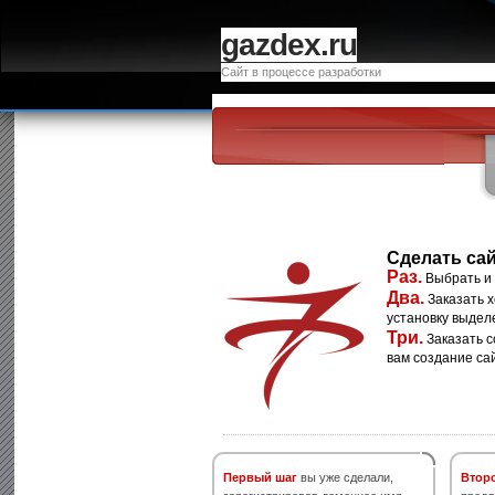
gazdex.ru
Сайт в процессе разработки
Сделать сай
Раз.
Выбрать и
Два.
Заказать х
установку выдел
Три.
Заказать с
вам создание са
Первый шаг
вы уже сделали,
Втор