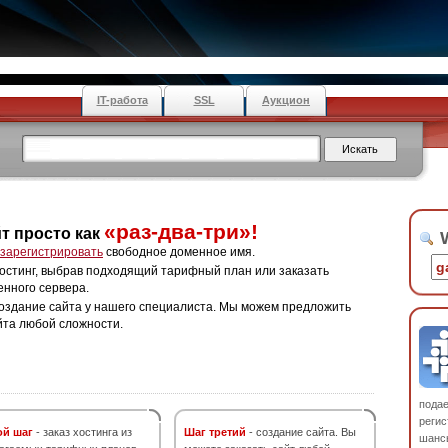
IT-работа
SSL
Аукцион
«раз-два-три»!
т просто как
W
зарегистрировать
свободное доменное имя.
остинг, выбрав подходящий тарифный план или заказать
енного сервера.
оздание сайта у нашего специалиста. Мы можем предложить
йта любой сложности.
пода
регис
ой шаг
- заказ хостинга из
Шаг третий
- создание сайта. Вы
шанс