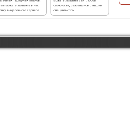
агаемых тарифных планов.
можете заказать сайт любой
 вы можете заказать у нас
сложности, связавшись с нашим
овку выделенного сервера.
специалистом.
ов
·
Аренда, покупка и продажа IP-адресов
·
Job
·
SSL-сертификаты
·
Освобождающие
Домен зарегистрирован через
i7.RU
.
Whois