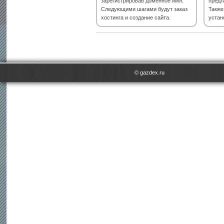
зарегистрировав доменное имя.
предл
Следующими шагами будут заказ
Также
хостинга и создание сайта.
устан
Регистрация домен
© gazdex.ru