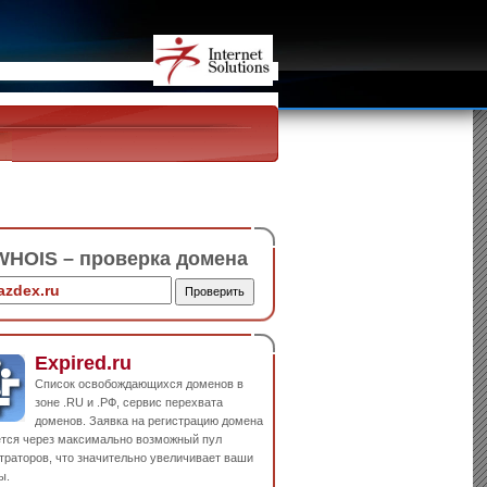
HOIS – проверка домена
Expired.ru
Список освобождающихся доменов в
зоне .RU и .РФ, сервис перехвата
доменов. Заявка на регистрацию домена
ется через максимально возможный пул
траторов, что значительно увеличивает ваши
ы.