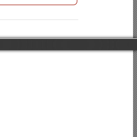
ся домены
·
Прокси