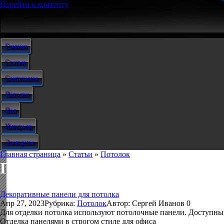
Перейти к контенту
Главная
Статьи
Сантехника
Потолок
Пол
Интерьер
Электрика
Главная страница
»
Статьи
»
Потолок
Потолок
Декоративные панели для потолка
Апр 27, 2023
Рубрика:
Потолок
Автор:
Сергей Иванов
0
Для отделки потолка используют потолочные панели. Доступны 
Отделка панелями в строгом стиле для офиса