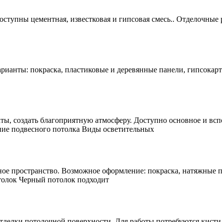
ступны цементная, известковая и гипсовая смесь.. Отделочные
арианты: покраска, пластиковые и деревянные панели, гипсокар
ты, создать благоприятную атмосферу. Доступно основное и вс
ние подвесного потолка Виды осветительных
ое пространство. Возможное оформление: покраска, натяжные п
толок Черный потолок подходит
тделки потолочной поверхности. Для работы потребуются кисти,