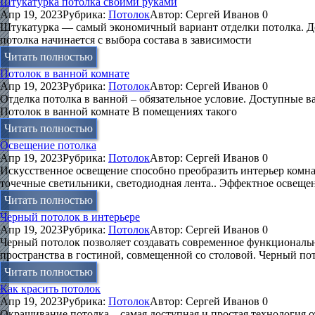
Штукатурка потолка своими руками
Апр 19, 2023
Рубрика:
Потолок
Автор:
Сергей Иванов
0
Штукатурка — самый экономичный вариант отделки потолка. До
потолка начинается с выбора состава в зависимости
Читать полностью
Потолок в ванной комнате
Апр 19, 2023
Рубрика:
Потолок
Автор:
Сергей Иванов
0
Отделка потолка в ванной – обязательное условие. Доступные в
Потолок в ванной комнате В помещениях такого
Читать полностью
Освещение потолка
Апр 19, 2023
Рубрика:
Потолок
Автор:
Сергей Иванов
0
Искусственное освещение способно преобразить интерьер комна
точечные светильники, светодиодная лента.. Эффектное освеще
Читать полностью
Черный потолок в интерьере
Апр 19, 2023
Рубрика:
Потолок
Автор:
Сергей Иванов
0
Черный потолок позволяет создавать современное функциональн
пространства в гостиной, совмещенной со столовой. Черный по
Читать полностью
Как красить потолок
Апр 19, 2023
Рубрика:
Потолок
Автор:
Сергей Иванов
0
Окрашивание потолка – самая доступная и простая технология о