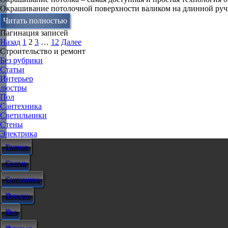
Окрашивание потолочной поверхности валиком на длинной руч
Читать полностью
Пагинация записей
Назад
1
2
3
…
12
Далее
Строительство и ремонт
Без рубрики
Статьи
Интерьер
люстры
Пол
Сантехника
Светильники
Стены
Электрика
Главная
Статьи
Сантехника
Потолок
Пол