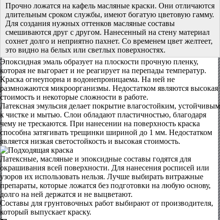
Прочно ложатся на кафель масляные краски. Они отличаются
длительным сроком службы, имеют богатую цветовую гамму.
Для создания нужных оттенков масляные составы
смешиваются друг с другом. Нанесенный на стену материал
сохнет долго и неприятно пахнет. Со временем цвет желтеет,
это видно на белых или светлых поверхностях.
Эпоксидная эмаль образует на плоскости прочную пленку,
которая не выгорает и не реагирует на перепады температур.
Краска огнеупорна и водонепроницаема. На ней не
размножаются микроорганизмы. Недостатком являются высокая
стоимость и некоторые сложности в работе.
Латексная эмульсия делает покрытие влагостойким, устойчивым
к чистке и мытью. Слои обладают пластичностью, благодаря
чему не трескаются. При нанесении на поверхность краска
способна затягивать трещинки шириной до 1 мм. Недостатком
является низкая светостойкость и высокая стоимость.
Латексные, масляные и эпоксидные составы годятся для
окрашивания всей поверхности. Для нанесения росписей или
узоров их использовать нельзя. Лучше выбирать витражные
препараты, которые ложатся без подготовки на любую основу,
долго на ней держатся и не выцветают.
Составы для грунтовочных работ выбирают от производителя,
который выпускает краску.