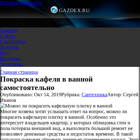
Перейти к контенту
GAZDEX.RU
Главная
Статьи
Сантехника
Потолок
Пол
Интерьер
Электрика
Главная страница
Покраска кафеля в ванной
самостоятельно
Опубликовано:
Окт 14, 2019
Рубрика:
Сантехника
Автор:
Сергей
Иванов
Многие хозяева хотят услышать ответ на вопрос, можно ли
покрасить кафельную плитку в ванной. Особенно это
интересует владельцев квартир, у которых облицовка стен и
пола потеряла внешний вид, а выполнить большой ремонт не
позволяют денежные средства и недостаток времени. В такой
ситуации поможет обновить интерьер применение краски. Этот