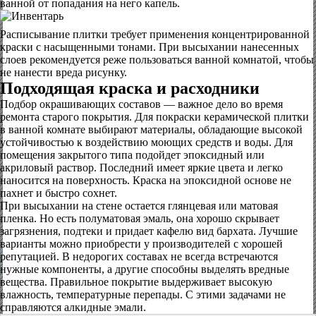
ванной от попадания на него капель.
Расписывание плитки требует применения концентрированной
краски с насыщенными тонами. При высыхании нанесенных
слоев рекомендуется реже пользоваться ванной комнатой, чтобы
не нанести вреда рисунку.
Подходящая краска и расходники
Подбор окрашивающих составов — важное дело во время
ремонта старого покрытия. Для покраски керамической плитки
в ванной комнате выбирают материалы, обладающие высокой
устойчивостью к воздействию моющих средств и воды. Для
помещения закрытого типа подойдет эпоксидный или
акриловый раствор. Последний имеет яркие цвета и легко
наносится на поверхность. Краска на эпоксидной основе не
пахнет и быстро сохнет.
При высыхании на стене остается глянцевая или матовая
пленка. Но есть полуматовая эмаль, она хорошо скрывает
загрязнения, подтеки и придает кафелю вид бархата. Лучшие
варианты можно приобрести у производителей с хорошей
репутацией. В недорогих составах не всегда встречаются
нужные компоненты, а другие способны выделять вредные
вещества. Правильное покрытие выдерживает высокую
влажность, температурные перепады. С этими задачами не
справляются алкидные эмали.