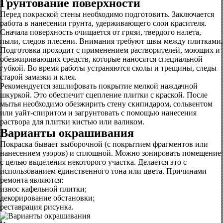
Грунтование поверхности
Перед покраской стены необходимо подготовить. Заключается
работа в нанесении грунта, удерживающего слои красителя.
Сначала поверхность очищается от грязи, твердого налета,
пыли, следов плесени. Внимания требуют швы между плитками.
Подготовка проходит с применением растворителей, моющих и
обезжиривающих средств, которые наносятся специальной
губкой. Во время работы устраняются сколы и трещины, следы
старой замазки и клея.
Рекомендуется зашлифовать покрытие мелкой наждачной
шкуркой. Это обеспечит сцепление плитки с краской. После
мытья необходимо обезжирить стену скипидаром, сольвентом
или уайт-спиритом и загрунтовать с помощью нанесения
раствора для плитки кистью или валиком.
Варианты окрашивания
Покраска бывает выборочной (с покрытием фрагментов или
нанесением узоров) и сплошной. Можно зонировать помещение
с целью выделения некоторого участка. Делается это с
использованием единственного тона или цвета. Причинами
ремонта являются:
износ кафельной плитки;
декорирование обстановки;
реставрация рисунка.