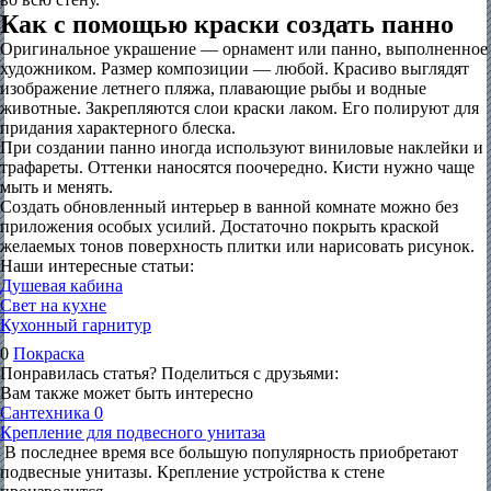
Как с помощью краски создать панно
Оригинальное украшение — орнамент или панно, выполненное
художником. Размер композиции — любой. Красиво выглядят
изображение летнего пляжа, плавающие рыбы и водные
животные. Закрепляются слои краски лаком. Его полируют для
придания характерного блеска.
При создании панно иногда используют виниловые наклейки и
трафареты. Оттенки наносятся поочередно. Кисти нужно чаще
мыть и менять.
Создать обновленный интерьер в ванной комнате можно без
приложения особых усилий. Достаточно покрыть краской
желаемых тонов поверхность плитки или нарисовать рисунок.
Наши интересные статьи:
Душевая кабина
Свет на кухне
Кухонный гарнитур
0
Покраска
Понравилась статья? Поделиться с друзьями:
Вам также может быть интересно
Сантехника
0
Крепление для подвесного унитаза
В последнее время все большую популярность приобретают
подвесные унитазы. Крепление устройства к стене