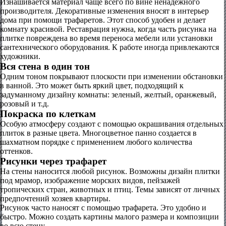
Изнашивается материал чаще всего по вине ненадежного
производителя. Декоративные изменения вносят в интерьер
дома при помощи трафаретов. Этот способ удобен и делает
комнату красивой. Реставрация нужна, когда часть рисунка на
плитке повреждена во время переноса мебели или установки
сантехнического оборудования. К работе иногда привлекаются
художники.
Вся стена в один тон
Одним тоном покрывают плоскости при изменении обстановки
в ванной. Это может быть яркий цвет, подходящий к
задуманному дизайну комнаты: зеленый, желтый, оранжевый,
розовый и т.д.
Покраска по клеткам
Особую атмосферу создают с помощью окрашивания отдельных
плиток в разные цвета. Многоцветное панно создается в
шахматном порядке с применением любого количества
оттенков.
Рисунки через трафарет
На стены наносится любой рисунок. Возможны дизайн плитки
под мрамор, изображение морских видов, пейзажей
тропических стран, животных и птиц. Темы зависят от личных
предпочтений хозяев квартиры.
Рисунок часто наносят с помощью трафарета. Это удобно и
быстро. Можно создать картины малого размера и композиции
во всю стену.