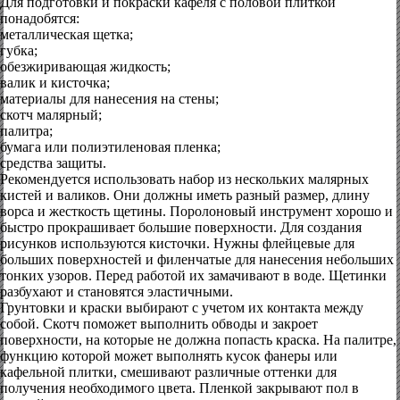
Для подготовки и покраски кафеля с половой плиткой
понадобятся:
металлическая щетка;
губка;
обезжиривающая жидкость;
валик и кисточка;
материалы для нанесения на стены;
скотч малярный;
палитра;
бумага или полиэтиленовая пленка;
средства защиты.
Рекомендуется использовать набор из нескольких малярных
кистей и валиков. Они должны иметь разный размер, длину
ворса и жесткость щетины. Поролоновый инструмент хорошо и
быстро прокрашивает большие поверхности. Для создания
рисунков используются кисточки. Нужны флейцевые для
больших поверхностей и филенчатые для нанесения небольших
тонких узоров. Перед работой их замачивают в воде. Щетинки
разбухают и становятся эластичными.
Грунтовки и краски выбирают с учетом их контакта между
собой. Скотч поможет выполнить обводы и закроет
поверхности, на которые не должна попасть краска. На палитре,
функцию которой может выполнять кусок фанеры или
кафельной плитки, смешивают различные оттенки для
получения необходимого цвета. Пленкой закрывают пол в