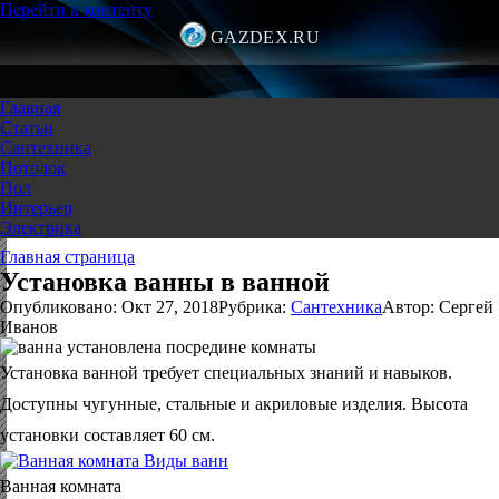
Перейти к контенту
GAZDEX.RU
Главная
Статьи
Сантехника
Потолок
Пол
Интерьер
Электрика
Главная страница
Установка ванны в ванной
Опубликовано:
Окт 27, 2018
Рубрика:
Сантехника
Автор:
Сергей
Иванов
Установка ванной требует специальных знаний и навыков.
Доступны чугунные, стальные и акриловые изделия. Высота
установки составляет 60 см.
Ванная комната