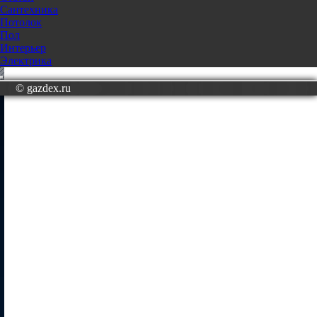
Сантехника
Потолок
Пол
Интерьер
Электрика
© gazdex.ru