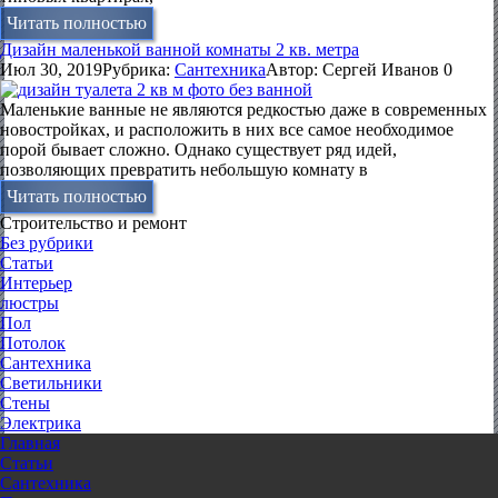
Читать полностью
Дизайн маленькой ванной комнаты 2 кв. метра
Июл 30, 2019
Рубрика:
Сантехника
Автор:
Сергей Иванов
0
Маленькие ванные не являются редкостью даже в современных
новостройках, и расположить в них все самое необходимое
порой бывает сложно. Однако существует ряд идей,
позволяющих превратить небольшую комнату в
Читать полностью
Строительство и ремонт
Без рубрики
Статьи
Интерьер
люстры
Пол
Потолок
Сантехника
Светильники
Стены
Электрика
Главная
Статьи
Сантехника