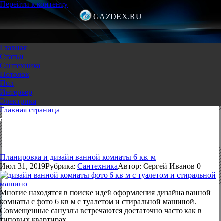
Перейти к контенту
GAZDEX.RU
Главная
Статьи
Сантехника
Потолок
Пол
Интерьер
Электрика
Главная страница
Туалет по размеру
Планировка и дизайн ванной комнаты 6 кв. м
Июл 31, 2019
Рубрика:
Сантехника
Автор:
Сергей Иванов
0
Многие находятся в поиске идей оформления дизайна ванной
комнаты с фото 6 кв м с туалетом и стиральной машиной.
Совмещенные санузлы встречаются достаточно часто как в
типовых квартирах,