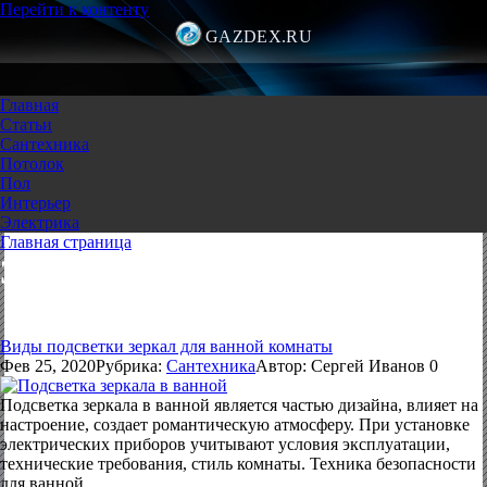
Перейти к контенту
GAZDEX.RU
Главная
Статьи
Сантехника
Потолок
Пол
Интерьер
Электрика
Главная страница
Зеркало
Виды подсветки зеркал для ванной комнаты
Фев 25, 2020
Рубрика:
Сантехника
Автор:
Сергей Иванов
0
Подсветка зеркала в ванной является частью дизайна, влияет на
настроение, создает романтическую атмосферу. При установке
электрических приборов учитывают условия эксплуатации,
технические требования, стиль комнаты. Техника безопасности
для ванной