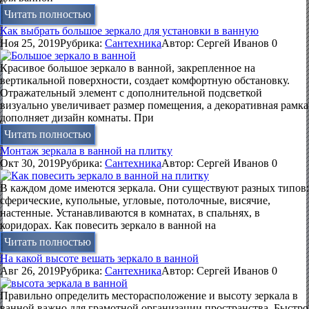
Читать полностью
Как выбрать большое зеркало для установки в ванную
Ноя 25, 2019
Рубрика:
Сантехника
Автор:
Сергей Иванов
0
Красивое большое зеркало в ванной, закрепленное на
вертикальной поверхности, создает комфортную обстановку.
Отражательный элемент с дополнительной подсветкой
визуально увеличивает размер помещения, а декоративная рамка
дополняет дизайн комнаты. При
Читать полностью
Монтаж зеркала в ванной на плитку
Окт 30, 2019
Рубрика:
Сантехника
Автор:
Сергей Иванов
0
В каждом доме имеются зеркала. Они существуют разных типов:
сферические, купольные, угловые, потолочные, висячие,
настенные. Устанавливаются в комнатах, в спальнях, в
коридорах. Как повесить зеркало в ванной на
Читать полностью
На какой высоте вешать зеркало в ванной
Авг 26, 2019
Рубрика:
Сантехника
Автор:
Сергей Иванов
0
Правильно определить месторасположение и высоту зеркала в
ванной важно для грамотной организации пространства. Быстро