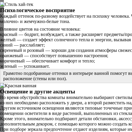
Психологическое восприятие
Каждый оттенок по-разному воздействует на психику человека.
молочно- и жемчужно-белые тона.
Влияние цветов на состояние человека:
красный — бодрит, возбуждает, а также расширяет предметы/про
желтый — создает эффект солнечного тепла и энергии, вызыва
синий — расслабляет;
сиреневый и розовый — хороши для создания атмосферы свежест
оранжевый — способствует повышению настроения;
коричневый — обеспечивает комфорт и тепло;
зеленый — успокаивает.
Грамотно подобранные оттенки в интерьере ванной помогут вы
расположение (стены или пол).
Освещение и другие акценты
Во время обустройства комнаты внимательно выбирают светил
из них необходимо расположить у двери, а второй разместить на
Другим источником освещения являются типовые точечные прибо
помещении осветители в виде растений, выполненных из стекла
Кроме этого, внимательно подбирают детали обстановки, аксе
дополнительным декором, с помощью которого можно создать 
При подборе зеркала предпочтение отдают изделиям, которые и