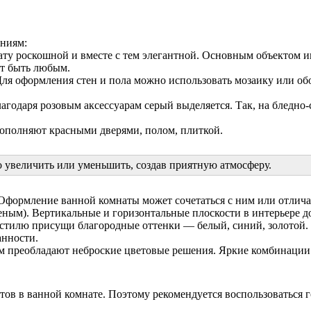
аниям:
ату роскошной и вместе с тем элегантной. Основным объектом и
ет быть любым.
ля оформления стен и пола можно использовать мозаику или об
годаря розовым аксессуарам серый выделяется. Так, на бледно-
дополняют красными дверями, полом, плиткой.
увеличить или уменьшить, создав приятную атмосферу.
Оформление ванной комнаты может сочетаться с ним или отличат
еным). Вертикальные и горизонтальные плоскости в интерьере д
стилю присущи благородные оттенки — белый, синий, золотой. Ч
анности.
 преобладают неброские цветовые решения. Яркие комбинации н
ов в ванной комнате. Поэтому рекомендуется воспользоваться г