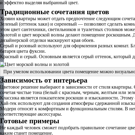
и эффектно выделяя выбранный цвет.
Традиционные сочетания цветов
Хозяин квартиры может отдать предпочтение следующим сочет
Зеленый (оттенок хаки) и сиреневый — позволяют сделать комн
этом цвет сантехники, светильников и туалетных столиков мож
Золотой и цвет морской волны делают помещение роскошным. Д
дизайнерской отделки маскируют края обоев.
Серый и розовый используют для оформления разных комнат. Бла
батарея цвета фуксии.
Красный и серый. Основным является серый оттенок, который 
При умелом использовании цвета помещение можно визуально 
Зависимость от интерьера
Цветовое решение выбирают в зависимости от стиля квартиры. 
сочетая чистые тона (белый с красным, черным, желтым или зел
Классика является показателем роскоши и изысканности. Этому 
Хай-тек используют для создания атмосферы сдержанной изыск
Модерн относят к комфортным и функциональным стилям. В нем
соответствующие аксессуары.
Готовые примеры
Не каждый человек сможет подобрать правильное сочетание цвет
каким станет помещение.