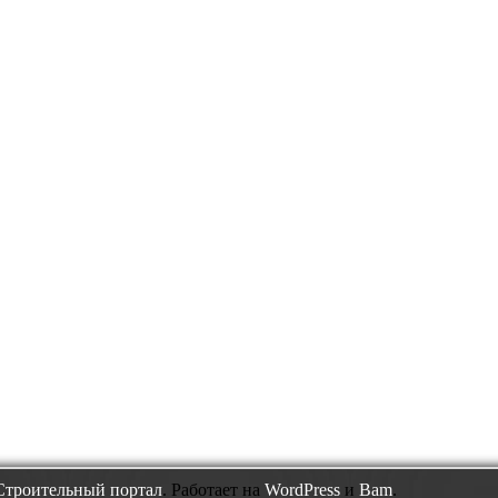
Строительный портал
. Работает на
WordPress
и
Bam
.