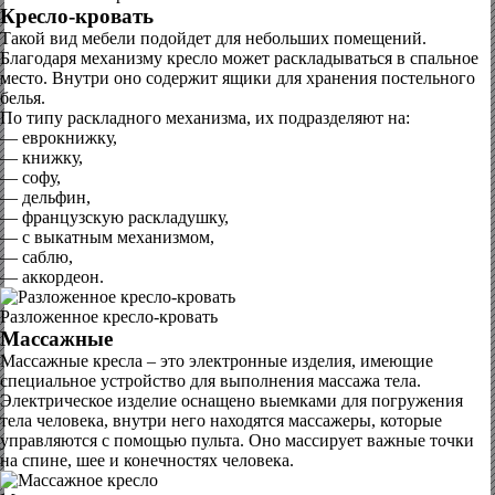
Кресло-кровать
Такой вид мебели подойдет для небольших помещений.
Благодаря механизму кресло может раскладываться в спальное
место. Внутри оно содержит ящики для хранения постельного
белья.
По типу раскладного механизма, их подразделяют на:
— еврокнижку,
— книжку,
— софу,
— дельфин,
— французскую раскладушку,
— с выкатным механизмом,
— саблю,
— аккордеон.
Разложенное кресло-кровать
Массажные
Массажные кресла – это электронные изделия, имеющие
специальное устройство для выполнения массажа тела.
Электрическое изделие оснащено выемками для погружения
тела человека, внутри него находятся массажеры, которые
управляются с помощью пульта. Оно массирует важные точки
на спине, шее и конечностях человека.