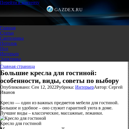
Перейти к контенту
GAZDEX.RU
Главная
Статьи
Сантехника
Потолок
Пол
Интерьер
Электрика
Главная страница
Большие кресла для гостиной:
особенности, виды, советы по выбору
Опубликовано:
Сен 12, 2022
Рубрика:
Интерьер
Автор:
Сергей
Иванов
Кресло — один из важных предметов мебели для гостиной.
Большое и удобное – оно служит гарантией уюта в доме.
Лучшие виды – классические, массажные, лежанки.
Кресло для гостиной