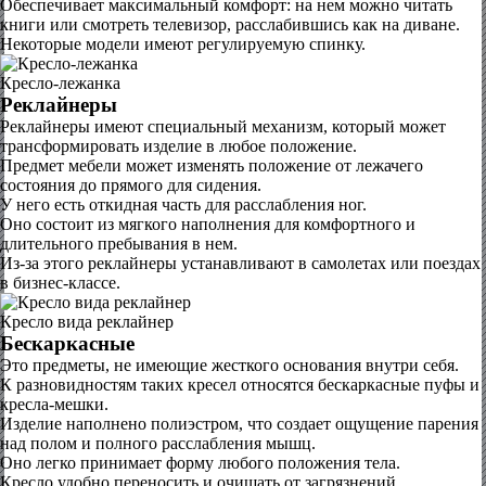
Обеспечивает максимальный комфорт: на нем можно читать
книги или смотреть телевизор, расслабившись как на диване.
Некоторые модели имеют регулируемую спинку.
Кресло-лежанка
Реклайнеры
Реклайнеры имеют специальный механизм, который может
трансформировать изделие в любое положение.
Предмет мебели может изменять положение от лежачего
состояния до прямого для сидения.
У него есть откидная часть для расслабления ног.
Оно состоит из мягкого наполнения для комфортного и
длительного пребывания в нем.
Из-за этого реклайнеры устанавливают в самолетах или поездах
в бизнес-классе.
Кресло вида реклайнер
Бескаркасные
Это предметы, не имеющие жесткого основания внутри себя.
К разновидностям таких кресел относятся бескаркасные пуфы и
кресла-мешки.
Изделие наполнено полиэстром, что создает ощущение парения
над полом и полного расслабления мышц.
Оно легко принимает форму любого положения тела.
Кресло удобно переносить и очищать от загрязнений.