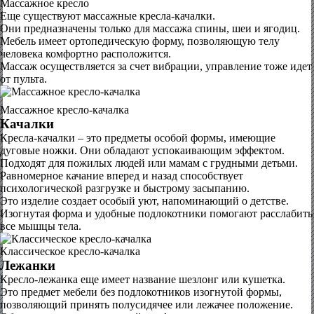
Массажное кресло
Еще существуют массажные кресла-качалки.
Они предназначены только для массажа спины, шеи и ягодиц.
Мебель имеет ортопедическую форму, позволяющую телу
человека комфортно расположится.
Массаж осуществляется за счет вибрации, управление тоже идет
от пульта.
Массажное кресло-качалка
Качалки
Кресла-качалки – это предметы особой формы, имеющие
дуговые ножки. Они обладают успокаивающим эффектом.
Подходят для пожилых людей или мамам с грудными детьми.
Равномерное качание вперед и назад способствует
психологической разгрузке и быстрому засыпанию.
Это изделие создает особый уют, напоминающий о детстве.
Изогнутая форма и удобные подлокотники помогают расслабить
все мышцы тела.
Классическое кресло-качалка
Лежанки
Кресло-лежанка еще имеет название шезлонг или кушетка.
Это предмет мебели без подлокотников изогнутой формы,
позволяющий принять полусидячее или лежачее положение.