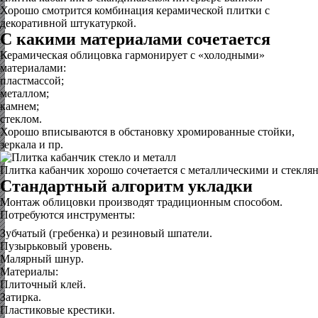
Хорошо смотрится комбинация керамической плитки с
декоративной штукатуркой.
С какими материалами сочетается
Керамическая облицовка гармонирует с «холодными»
материалами:
пластмассой;
металлом;
камнем;
стеклом.
Хорошо вписываются в обстановку хромированные стойки,
зеркала и пр.
Плитка кабанчик хорошо сочетается с металлическими и стекля
Стандартный алгоритм укладки
Монтаж облицовки производят традиционным способом.
Потребуются инструменты:
Зубчатый (гребенка) и резиновый шпатели.
Пузырьковый уровень.
Малярный шнур.
Материалы:
Плиточный клей.
Затирка.
Пластиковые крестики.