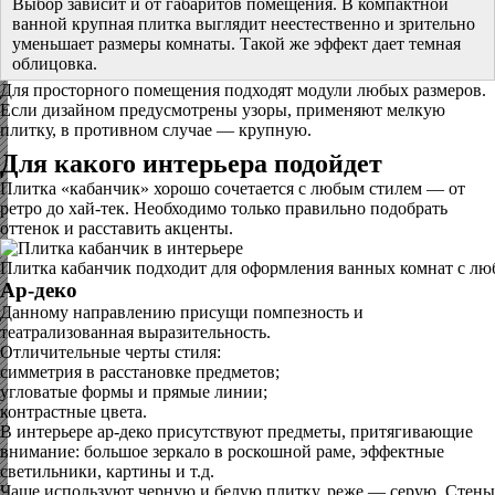
Выбор зависит и от габаритов помещения. В компактной
ванной крупная плитка выглядит неестественно и зрительно
уменьшает размеры комнаты. Такой же эффект дает темная
облицовка.
Для просторного помещения подходят модули любых размеров.
Если дизайном предусмотрены узоры, применяют мелкую
плитку, в противном случае — крупную.
Для какого интерьера подойдет
Плитка «кабанчик» хорошо сочетается с любым стилем — от
ретро до хай-тек. Необходимо только правильно подобрать
оттенок и расставить акценты.
Плитка кабанчик подходит для оформления ванных комнат с лю
Ар-деко
Данному направлению присущи помпезность и
театрализованная выразительность.
Отличительные черты стиля:
симметрия в расстановке предметов;
угловатые формы и прямые линии;
контрастные цвета.
В интерьере ар-деко присутствуют предметы, притягивающие
внимание: большое зеркало в роскошной раме, эффектные
светильники, картины и т.д.
Чаще используют черную и белую плитку, реже — серую. Стены