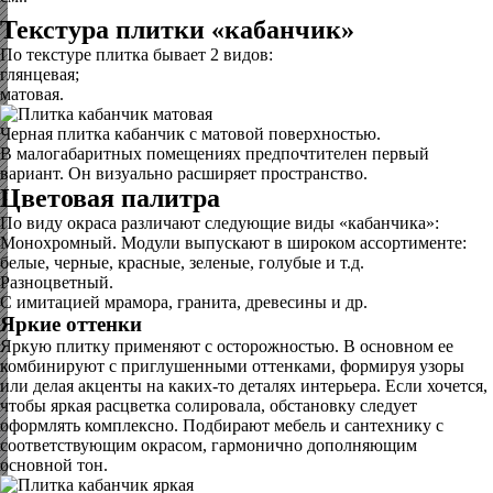
Текстура плитки «кабанчик»
По текстуре плитка бывает 2 видов:
глянцевая;
матовая.
Черная плитка кабанчик с матовой поверхностью.
В малогабаритных помещениях предпочтителен первый
вариант. Он визуально расширяет пространство.
Цветовая палитра
По виду окраса различают следующие виды «кабанчика»:
Монохромный. Модули выпускают в широком ассортименте:
белые, черные, красные, зеленые, голубые и т.д.
Разноцветный.
С имитацией мрамора, гранита, древесины и др.
Яркие оттенки
Яркую плитку применяют с осторожностью. В основном ее
комбинируют с приглушенными оттенками, формируя узоры
или делая акценты на каких-то деталях интерьера. Если хочется,
чтобы яркая расцветка солировала, обстановку следует
оформлять комплексно. Подбирают мебель и сантехнику с
соответствующим окрасом, гармонично дополняющим
основной тон.