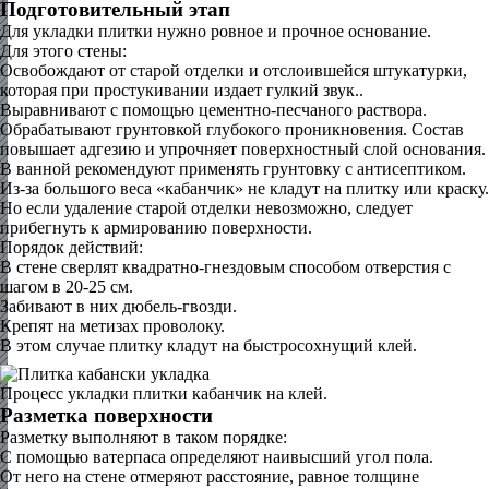
Подготовительный этап
Для укладки плитки нужно ровное и прочное основание.
Для этого стены:
Освобождают от старой отделки и отслоившейся штукатурки,
которая при простукивании издает гулкий звук..
Выравнивают с помощью цементно-песчаного раствора.
Обрабатывают грунтовкой глубокого проникновения. Состав
повышает адгезию и упрочняет поверхностный слой основания.
В ванной рекомендуют применять грунтовку с антисептиком.
Из-за большого веса «кабанчик» не кладут на плитку или краску.
Но если удаление старой отделки невозможно, следует
прибегнуть к армированию поверхности.
Порядок действий:
В стене сверлят квадратно-гнездовым способом отверстия с
шагом в 20-25 см.
Забивают в них дюбель-гвозди.
Крепят на метизах проволоку.
В этом случае плитку кладут на быстросохнущий клей.
Процесс укладки плитки кабанчик на клей.
Разметка поверхности
Разметку выполняют в таком порядке:
С помощью ватерпаса определяют наивысший угол пола.
От него на стене отмеряют расстояние, равное толщине