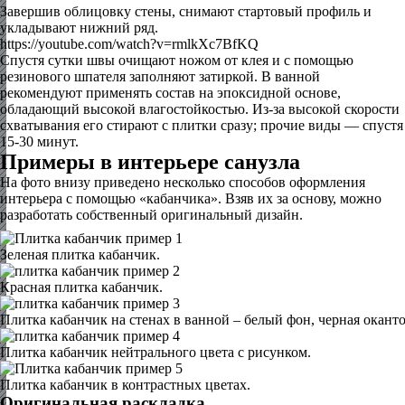
Завершив облицовку стены, снимают стартовый профиль и
укладывают нижний ряд.
https://youtube.com/watch?v=rmlkXc7BfKQ
Спустя сутки швы очищают ножом от клея и с помощью
резинового шпателя заполняют затиркой. В ванной
рекомендуют применять состав на эпоксидной основе,
обладающий высокой влагостойкостью. Из-за высокой скорости
схватывания его стирают с плитки сразу; прочие виды — спустя
15-30 минут.
Примеры в интерьере санузла
На фото внизу приведено несколько способов оформления
интерьера с помощью «кабанчика». Взяв их за основу, можно
разработать собственный оригинальный дизайн.
Зеленая плитка кабанчик.
Красная плитка кабанчик.
Плитка кабанчик на стенах в ванной – белый фон, черная оканто
Плитка кабанчик нейтрального цвета с рисунком.
Плитка кабанчик в контрастных цветах.
Оригинальная раскладка