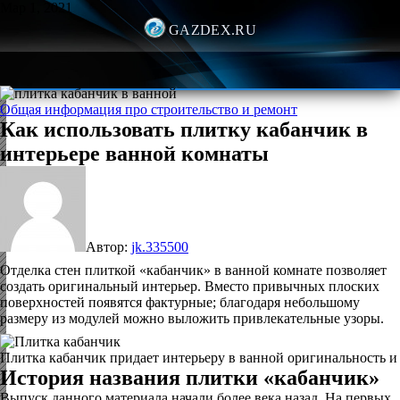
Мар 1, 2021
GAZDEX.RU
Общая информация про строительство и ремонт
Как использовать плитку кабанчик в
интерьере ванной комнаты
Автор:
jk.335500
Отделка стен плиткой «кабанчик» в ванной комнате позволяет
создать оригинальный интерьер. Вместо привычных плоских
поверхностей появятся фактурные; благодаря небольшому
размеру из модулей можно выложить привлекательные узоры.
Плитка кабанчик придает интерьеру в ванной оригинальность и 
История названия плитки «кабанчик»
Выпуск данного материала начали более века назад. На первых