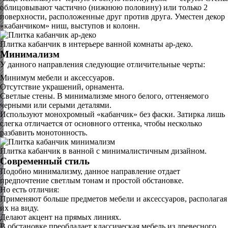
облицовывают частично (нижнюю половину) или только 2
поверхности, расположенные друг против друга. Уместен декор
«кабанчиком» ниш, выступов и колонн.
Плитка кабанчик в интерьере ванной комнаты ар-деко.
Минимализм
У данного направления следующие отличительные черты:
Минимум мебели и аксессуаров.
Отсутствие украшений, орнамента.
Светлые стены. В минимализме много белого, оттеняемого
черными или серыми деталями.
Используют монохромный «кабанчик» без фаски. Затирка лишь
слегка отличается от основного оттенка, чтобы несколько
разбавить монотонность.
Плитка кабанчик в ванной с минималистичным дизайном.
Современный стиль
Подобно минимализму, данное направление отдает
предпочтение светлым тонам и простой обстановке.
Но есть отличия:
Применяют больше предметов мебели и аксессуаров, располагая
их на виду.
Делают акцент на прямых линиях.
В обстановке преобладает классическая мебель из древесного