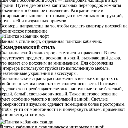
Еще одна особенность лофта — планировка жилища в виде
студии. Путем демонтажа капитальных перегородок комнаты
объединяют в большое помещение. Разграничение и
зонирование выполняют с помощью временных конструкций,
стеллажей и визуальных приемов.
Все меры направлены на то, чтобы сделать квартиру похожей на
техническое помещение.
Ванная в стиле лофт, отделанная плиткой кабанчик.
Скандинавский стиль
Скандинавский стиль строг, аскетичен и практичен. В нем
отсутствуют предметы роскоши и яркий, вызывающий декор,
что делает его похожим на минимализм. Для оформления
интерьера используют грубовато выполненную мебель,
незатейливые украшения и аксессуары.
Скандинавские страны расположены в высоких широтах со
свойственным им недостатком солнечного света. Поэтому в
отделке стен преобладают светлые пастельные тона: бежевый,
серый, белый, светло-коричневый. Такое цветовое решение
будет особенно уместно в небольшой ванной. Светлые
поверхности визуально сделают помещение более просторным.
Чтобы уйти от монотонности и подчеркнуть объем, применяют
разноцветную затирку.
Плитка кабанчик в скандинавском интерьере ванной.