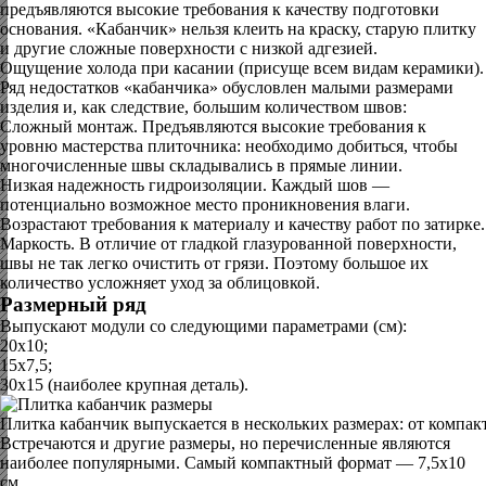
предъявляются высокие требования к качеству подготовки
основания. «Кабанчик» нельзя клеить на краску, старую плитку
и другие сложные поверхности с низкой адгезией.
Ощущение холода при касании (присуще всем видам керамики).
Ряд недостатков «кабанчика» обусловлен малыми размерами
изделия и, как следствие, большим количеством швов:
Сложный монтаж. Предъявляются высокие требования к
уровню мастерства плиточника: необходимо добиться, чтобы
многочисленные швы складывались в прямые линии.
Низкая надежность гидроизоляции. Каждый шов —
потенциально возможное место проникновения влаги.
Возрастают требования к материалу и качеству работ по затирке.
Маркость. В отличие от гладкой глазурованной поверхности,
швы не так легко очистить от грязи. Поэтому большое их
количество усложняет уход за облицовкой.
Размерный ряд
Выпускают модули со следующими параметрами (см):
20х10;
15х7,5;
30х15 (наиболее крупная деталь).
Плитка кабанчик выпускается в нескольких размерах: от компа
Встречаются и другие размеры, но перечисленные являются
наиболее популярными. Самый компактный формат — 7,5х10
см..