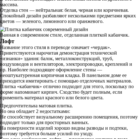
массива.
Отделка стен — нейтральная: белая, черная или коричневая.
Спокойный дизайн разбавляют несколькими предметами ярких
цветов — зеленого, лимонного или оранжевого.
Ванная в современном стиле, отделанная плиткой кабанчик.
Лофт
Название этого стиля в переводе означает «чердак».
Приветствуются нарочитая демонстрация технической
«изнанки» здания: балок, металлоконструкций, труб,
воздуховодов и вентиляторов, электропроводки, креплений и
пр. Наиболее подходящее оформление стены —
неоштукатуренная кирпичная кладка. В панельном доме ее
приходится имитировать с помощью отделочных материалов.
Плитка «кабанчик» отлично подходит для этого, поскольку по
форме напоминает кирпич. Сходство будет полным, если
применить материал красного или белого цвета.
Предпочтительна матовая плитка.
Но она обладает 2 недостатками:
Не способствует визуальному расширению помещения, поэтому
подходит только для просторных ванных.
На поверхности изделий хорошо видны разводы и подтеки,
поэтому требуется больше усилий по уходу.