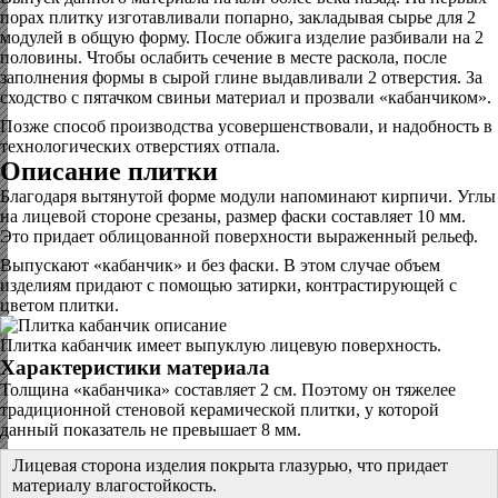
порах плитку изготавливали попарно, закладывая сырье для 2
модулей в общую форму. После обжига изделие разбивали на 2
половины. Чтобы ослабить сечение в месте раскола, после
заполнения формы в сырой глине выдавливали 2 отверстия. За
сходство с пятачком свиньи материал и прозвали «кабанчиком».
Позже способ производства усовершенствовали, и надобность в
технологических отверстиях отпала.
Описание плитки
Благодаря вытянутой форме модули напоминают кирпичи. Углы
на лицевой стороне срезаны, размер фаски составляет 10 мм.
Это придает облицованной поверхности выраженный рельеф.
Выпускают «кабанчик» и без фаски. В этом случае объем
изделиям придают с помощью затирки, контрастирующей с
цветом плитки.
Плитка кабанчик имеет выпуклую лицевую поверхность.
Характеристики материала
Толщина «кабанчика» составляет 2 см. Поэтому он тяжелее
традиционной стеновой керамической плитки, у которой
данный показатель не превышает 8 мм.
Лицевая сторона изделия покрыта глазурью, что придает
материалу влагостойкость.