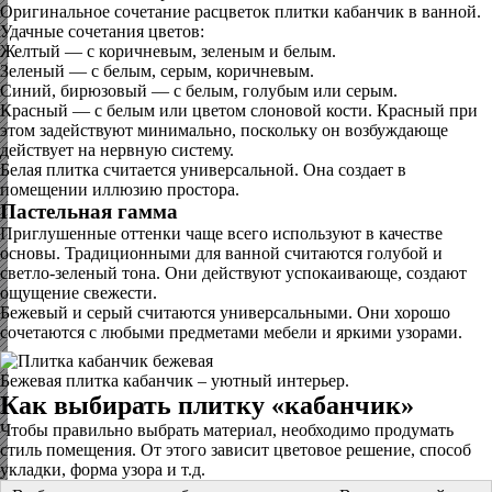
Оригинальное сочетание расцветок плитки кабанчик в ванной.
Удачные сочетания цветов:
Желтый — с коричневым, зеленым и белым.
Зеленый — с белым, серым, коричневым.
Синий, бирюзовый — с белым, голубым или серым.
Красный — с белым или цветом слоновой кости. Красный при
этом задействуют минимально, поскольку он возбуждающе
действует на нервную систему.
Белая плитка считается универсальной. Она создает в
помещении иллюзию простора.
Пастельная гамма
Приглушенные оттенки чаще всего используют в качестве
основы. Традиционными для ванной считаются голубой и
светло-зеленый тона. Они действуют успокаивающе, создают
ощущение свежести.
Бежевый и серый считаются универсальными. Они хорошо
сочетаются с любыми предметами мебели и яркими узорами.
Бежевая плитка кабанчик – уютный интерьер.
Как выбирать плитку «кабанчик»
Чтобы правильно выбрать материал, необходимо продумать
стиль помещения. От этого зависит цветовое решение, способ
укладки, форма узора и т.д.