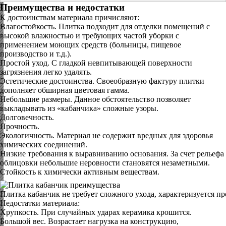
Преимущества и недостатки
К достоинствам материала причисляют:
Влагостойкость. Плитка подходит для отделки помещений с
высокой влажностью и требующих частой уборки с
применением моющих средств (больницы, пищевое
производство и т.д.).
Простой уход. С гладкой невпитывающей поверхности
загрязнения легко удалять.
Эстетические достоинства. Своеобразную фактуру плитки
дополняет обширная цветовая гамма.
Небольшие размеры. Данное обстоятельство позволяет
выкладывать из «кабанчика» сложные узоры.
Долговечность.
Прочность.
Экологичность. Материал не содержит вредных для здоровья
химических соединений.
Низкие требования к выравниванию основания. За счет рельефа
облицовки небольшие неровности становятся незаметными.
Стойкость к химически активным веществам.
Плитка кабанчик не требует сложного ухода, характеризуется п
Недостатки материала:
Хрупкость. При случайных ударах керамика крошится.
Большой вес. Возрастает нагрузка на конструкцию,