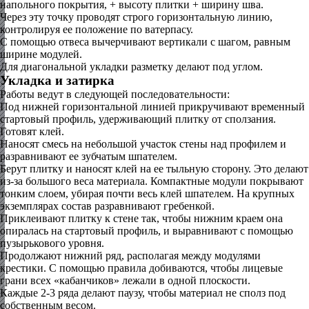
напольного покрытия, + высоту плитки + ширину шва.
Через эту точку проводят строго горизонтальную линию,
контролируя ее положение по ватерпасу.
С помощью отвеса вычерчивают вертикали с шагом, равным
ширине модулей.
Для диагональной укладки разметку делают под углом.
Укладка и затирка
Работы ведут в следующей последовательности:
Под нижней горизонтальной линией прикручивают временный
стартовый профиль, удерживающий плитку от сползания.
Готовят клей.
Наносят смесь на небольшой участок стены над профилем и
разравнивают ее зубчатым шпателем.
Берут плитку и наносят клей на ее тыльную сторону. Это делают
из-за большого веса материала. Компактные модули покрывают
тонким слоем, убирая почти весь клей шпателем. На крупных
экземплярах состав разравнивают гребенкой.
Приклеивают плитку к стене так, чтобы нижним краем она
опиралась на стартовый профиль, и выравнивают с помощью
пузырькового уровня.
Продолжают нижний ряд, располагая между модулями
крестики. С помощью правила добиваются, чтобы лицевые
грани всех «кабанчиков» лежали в одной плоскости.
Каждые 2-3 ряда делают паузу, чтобы материал не сполз под
собственным весом.