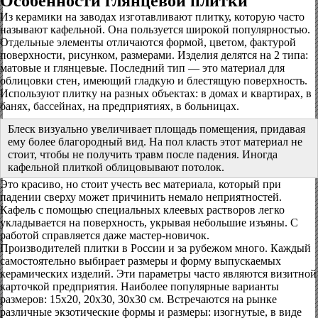
Особенности глянцевой плитки
Из керамики на заводах изготавливают плитку, которую часто
называют кафельной. Она пользуется широкой популярностью.
Отдельные элементы отличаются формой, цветом, фактурой
поверхности, рисунком, размерами. Изделия делятся на 2 типа:
матовые и глянцевые. Последний тип — это материал для
облицовки стен, имеющий гладкую и блестящую поверхность.
Используют плитку на разных объектах: в домах и квартирах, в
банях, бассейнах, на предприятиях, в больницах.
Блеск визуально увеличивает площадь помещения, придавая
ему более благородный вид. На пол класть этот материал не
стоит, чтобы не получить травм после падения. Иногда
кафельной плиткой облицовывают потолок.
Это красиво, но стоит учесть вес материала, который при
падении сверху может причинить немало неприятностей.
Кафель с помощью специальных клеевых растворов легко
укладывается на поверхность, укрывая небольшие изъяны. С
работой справляется даже мастер-новичок.
Производителей плитки в России и за рубежом много. Каждый
самостоятельно выбирает размеры и форму выпускаемых
керамических изделий. Эти параметры часто являются визитной
карточкой предприятия. Наиболее популярные варианты
размеров: 15х20, 20х30, 30х30 см. Встречаются на рынке
различные экзотические формы и размеры: изогнутые, в виде