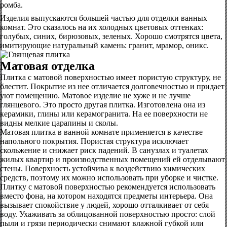
ромба.
Изделия выпускаются большей частью для отделки ванных
комнат. Это сказалось на их холодных цветовых оттенках:
голубых, синих, бирюзовых, зеленых. Хорошо смотрятся цвета,
имитирующие натуральный камень: гранит, мрамор, оникс.
Матовая отделка
Плитка с матовой поверхностью имеет пористую структуру, не
блестит. Покрытие из нее отличается долговечностью и придает
уют помещению. Матовое изделие не хуже и не лучше
глянцевого. Это просто другая плитка. Изготовлена она из
керамики, глины или керамогранита. На ее поверхности не
видны мелкие царапины и сколы.
Матовая плитка в ванной комнате применяется в качестве
напольного покрытия. Пористая структура исключает
скольжение и снижает риск падений. В санузлах и туалетах
жилых квартир и производственных помещений ей отделывают
стены. Поверхность устойчива к воздействию химических
средств, поэтому их можно использовать при уборке и чистке.
Плитку с матовой поверхностью рекомендуется использовать
вместо фона, на котором находятся предметы интерьера. Она
вызывает спокойствие у людей, хорошо отталкивает от себя
воду. Ухаживать за облицованной поверхностью просто: слой
пыли и грязи периодически снимают влажной губкой или