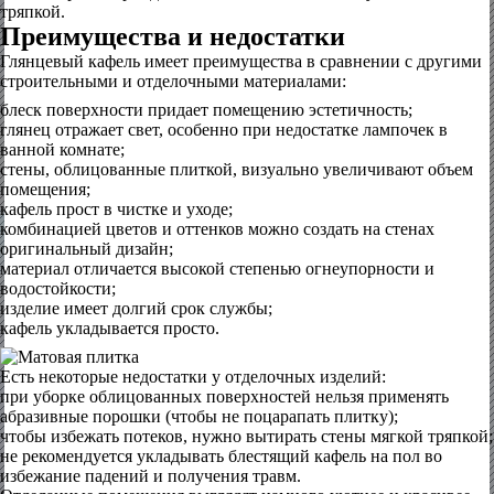
тряпкой.
Преимущества и недостатки
Глянцевый кафель имеет преимущества в сравнении с другими
строительными и отделочными материалами:
блеск поверхности придает помещению эстетичность;
глянец отражает свет, особенно при недостатке лампочек в
ванной комнате;
стены, облицованные плиткой, визуально увеличивают объем
помещения;
кафель прост в чистке и уходе;
комбинацией цветов и оттенков можно создать на стенах
оригинальный дизайн;
материал отличается высокой степенью огнеупорности и
водостойкости;
изделие имеет долгий срок службы;
кафель укладывается просто.
Есть некоторые недостатки у отделочных изделий:
при уборке облицованных поверхностей нельзя применять
абразивные порошки (чтобы не поцарапать плитку);
чтобы избежать потеков, нужно вытирать стены мягкой тряпкой;
не рекомендуется укладывать блестящий кафель на пол во
избежание падений и получения травм.