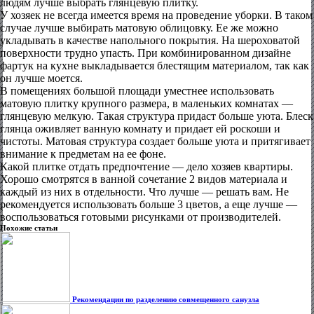
людям лучше выбрать глянцевую плитку.
У хозяек не всегда имеется время на проведение уборки. В таком
случае лучше выбирать матовую облицовку. Ее же можно
укладывать в качестве напольного покрытия. На шероховатой
поверхности трудно упасть. При комбинированном дизайне
фартук на кухне выкладывается блестящим материалом, так как
он лучше моется.
В помещениях большой площади уместнее использовать
матовую плитку крупного размера, в маленьких комнатах —
глянцевую мелкую. Такая структура придаст больше уюта. Блеск
глянца оживляет ванную комнату и придает ей роскоши и
чистоты. Матовая структура создает больше уюта и притягивает
внимание к предметам на ее фоне.
Какой плитке отдать предпочтение — дело хозяев квартиры.
Хорошо смотрятся в ванной сочетание 2 видов материала и
каждый из них в отдельности. Что лучше — решать вам. Не
рекомендуется использовать больше 3 цветов, а еще лучше —
воспользоваться готовыми рисунками от производителей.
Похожие статьи
Рекомендации по разделению совмещенного санузла