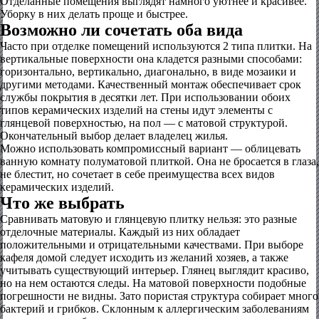
Отделанные помещения выглядят намного уютнее и красивее.
Уборку в них делать проще и быстрее.
Возможно ли сочетать оба вида
Часто при отделке помещений используются 2 типа плитки. На
вертикальные поверхности она кладется разными способами:
горизонтально, вертикально, диагонально, в виде мозаики и
другими методами. Качественный монтаж обеспечивает срок
службы покрытия в десятки лет. При использовании обоих
типов керамических изделий на стены идут элементы с
глянцевой поверхностью, на пол — с матовой структурой.
Окончательный выбор делает владелец жилья.
Можно использовать компромиссный вариант — облицевать
ванную комнату полуматовой плиткой. Она не бросается в глаза,
не блестит, но сочетает в себе преимущества всех видов
керамических изделий.
Что же выбрать
Сравнивать матовую и глянцевую плитку нельзя: это разные
отделочные материалы. Каждый из них обладает
положительными и отрицательными качествами. При выборе
кафеля домой следует исходить из желаний хозяев, а также
учитывать существующий интерьер. Глянец выглядит красиво,
но на нем остаются следы. На матовой поверхности подобные
погрешности не видны. Зато пористая структура собирает много
бактерий и грибков. Склонным к аллергическим заболеваниям