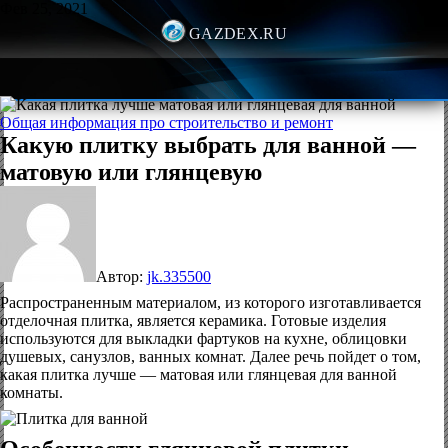
Фев 25, 2021
GAZDEX.RU
Общая информация про строительство и ремонт
Какую плитку выбрать для ванной —
матовую или глянцевую
Автор:
jk.335500
Распространенным материалом, из которого изготавливается
отделочная плитка, является керамика. Готовые изделия
используются для выкладки фартуков на кухне, облицовки
душевых, санузлов, ванных комнат. Далее речь пойдет о том,
какая плитка лучше — матовая или глянцевая для ванной
комнаты.