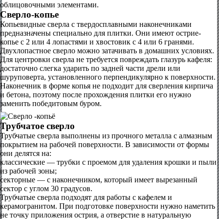
облицовочными элементами.
Сверло-копье
Копьевидные сверла с твердосплавными наконечниками
предназначены специально для плитки. Они имеют острие-
копье с 2 или 4 лопастями и хвостовик с 4 или 6 гранями.
Двухлопастное сверло можно затачивать в домашних условиях.
Для центровки сверла не требуется повреждать глазурь кафеля:
достаточно слегка ударить по задней части дрели или
шуруповерта, установленного перпендикулярно к поверхности.
Наконечник в форме копья не подходит для сверления кирпича
и бетона, поэтому после прохождения плитки его нужно
заменить победитовым буром.
Трубчатое сверло
Трубчатые сверла выполнены из прочного металла с алмазным
покрытием на рабочей поверхности. В зависимости от формы
они делятся на:
классические — трубки с проемом для удаления крошки и пыли
из рабочей зоны;
секторные — с наконечником, который имеет вырезанный
сектор с углом 30 градусов.
Трубчатые сверла подходят для работы с кафелем и
керамогранитом. При подготовке поверхности нужно наметить
не точку приложения острия, а отверстие в натуральную