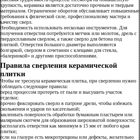
хрупкость, керамика является достаточно прочным и твердым
материалом. Ограничение оборотов обуславливает повышенные
требования к физической силе, профессионализму мастера и
качеству сверл.
Необходимость использовать несколько инструментов. Для
получения отверстия потребуются метчик или молоток, дрель с
твердосплавным сверлом, а также сверло для бетона под
плиткой. Отверстия большого диаметра выполняются
болгаркой, сверлом в сочетании с клещами для стекла,
«балеринкой» и другими приспособлениями.
Правила сверления керамической
плитки
Чтобы не треснула керамическая плитка, при сверлении нужно
соблюдать следующие правила:
перед процессом протереть от пыли и высушить участок
отделки;
прочно фиксировать сверло в патроне дрели, чтобы избежать
скольжения и ударов по касательной;
заклеивать поверхность обработки бумажным пластырем или
малярным скотчем для образования шероховатой поверхности;
располагать отверстия как минимум в 15 мм от любого края
плитки;
если на глазури есть микротрещины или дефекты, желательно