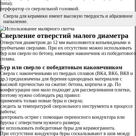
типа);
перфоратор со сверлильной головкой.
Сверла для керамики имеют высокую твердость и абразивное
напыление.
Сверление отверстий малого диаметра
Отверстия диаметром до 12 мм выполняются копьевидными и
трубчатыми сверлами. При их отсутствии можно использовать
бур или сверло по бетону, имеющее наконечник из победитового
сплава.
Бур или сверло с победитовым наконечником
Сверла с наконечниками из твердых сплавов (ВК4, ВК6, ВК8 и
др.) предназначены для бурения однородных материалов с
высокой прочностью на сжатие: бетона, кирпича и др. По
конфигурации они мало подходят для рассверливания плитки,
поэтому нужно соблюдать ряд правил:
применять только новые буры и сверла;
следить за температурой сверлильного инструмента в процессе
работы;
центровать острие с помощью переносного кондуктора или
бруска с отверстием нужного размера;
не использовать победитовые буры для керамогранита.
При отсутствии кондуктора буры соскальзывают в шов между