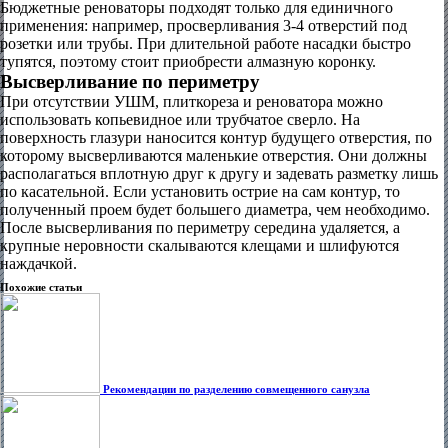
Бюджетные реноваторы подходят только для единичного
применения: например, просверливания 3-4 отверстий под
розетки или трубы. При длительной работе насадки быстро
тупятся, поэтому стоит приобрести алмазную коронку.
Высверливание по периметру
При отсутствии УШМ, плиткореза и реноватора можно
использовать копьевидное или трубчатое сверло. На
поверхность глазури наносится контур будущего отверстия, по
которому высверливаются маленькие отверстия. Они должны
располагаться вплотную друг к другу и задевать разметку лишь
по касательной. Если установить острие на сам контур, то
полученный проем будет большего диаметра, чем необходимо.
После высверливания по периметру середина удаляется, а
крупные неровности скалываются клещами и шлифуются
наждачкой.
Похожие статьи
Рекомендации по разделению совмещенного санузла