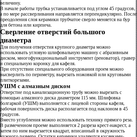
величину.
В начале работы трубка устанавливается под углом 45 градусов,
а по мере рассверливания направляется перпендикулярно. После
преодоления слоя керамики трубчатое сверло меняется на бур
для бетона или кирпича.
Сверление отверстий большого
диаметра
Для получения отверстия крупного диаметра можно
использовать угловую шлифовальную машину с абразивным
диском, многофункциональный инструмент (реноватор), гравер
и специальную коронку для кафеля.
При отсутствии специального оборудования проем можно
высверлить по периметру, вырезать ножовкой или круговыми
плиткорезами.
УШМ с алмазным диском
Отверстие под канализационную трубу можно вырезать с
помощью алмазного диска диаметром 115 мм. Шлифовка
болгаркой (УШМ) выполняется с лицевой стороны кафеля,
рабочая поверхность диска располагается под наклоном в 45
градусов.
Вместо углубления можно использовать технику прямого реза.
В размеченном проеме выполняется 2 разреза крест-накрест, а
затем по ним вырезается квадрат, вписанный в окружность
нужного размера. Остатки керамики удаляются кусачками-