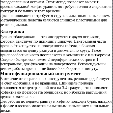
твердосплавным острием. Этот метод позволяет вырезать
проемы сложной конфигурации, но требует точного следования
контуру и больших затрат времени.
Для выпиливания потребуется струна с алмазным напылением.
Металлические полотна являются слишком пластичными для
резки керамики.
Балеринка
Ручная «балеринка» — это инструмент с двумя остриями,
который действует по принципу циркуля. Центральная часть
прочно фиксируется на поверхности кафеля, а боковая
выдвигается на длину радиуса и движется по кругу. Такое
приспособление часто поставляется в комплекте с плиткорезом.
Сверло «балеринка» имеет 2 периферических острия и 1
центральное, для фиксации на поверхности. Рекомендуемый
режим работы дрели — не более 500 оборотов в минуту.
Многофункциональный инструмент
В отличие от сверлильных инструментов, реноватор действует
за счет колебания, а не вращения. Шпиндель прибора
отклоняется от центральной оси на 3-4 градуса, что позволяет
эффективно фрезеровать облицовку, но избежать разрушения
хрупких материалов.
Для работы по керамограниту и кафелю подходят буры, насадки
в форме плоского молотка с алмазным напылением и пильные
диски.