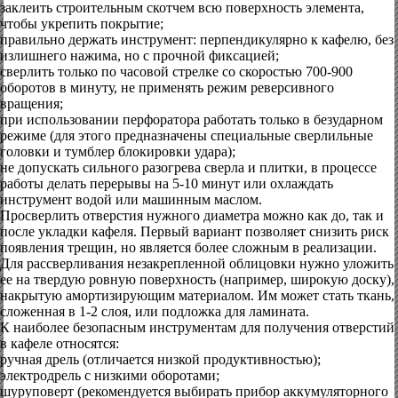
заклеить строительным скотчем всю поверхность элемента,
чтобы укрепить покрытие;
правильно держать инструмент: перпендикулярно к кафелю, без
излишнего нажима, но с прочной фиксацией;
сверлить только по часовой стрелке со скоростью 700-900
оборотов в минуту, не применять режим реверсивного
вращения;
при использовании перфоратора работать только в безударном
режиме (для этого предназначены специальные сверлильные
головки и тумблер блокировки удара);
не допускать сильного разогрева сверла и плитки, в процессе
работы делать перерывы на 5-10 минут или охлаждать
инструмент водой или машинным маслом.
Просверлить отверстия нужного диаметра можно как до, так и
после укладки кафеля. Первый вариант позволяет снизить риск
появления трещин, но является более сложным в реализации.
Для рассверливания незакрепленной облицовки нужно уложить
ее на твердую ровную поверхность (например, широкую доску),
накрытую амортизирующим материалом. Им может стать ткань,
сложенная в 1-2 слоя, или подложка для ламината.
К наиболее безопасным инструментам для получения отверстий
в кафеле относятся:
ручная дрель (отличается низкой продуктивностью);
электродрель с низкими оборотами;
шуруповерт (рекомендуется выбирать прибор аккумуляторного