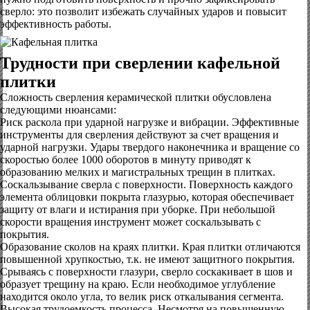
сверло: это позволит избежать случайных ударов и повысит
эффективность работы.
Трудности при сверлении кафельной
плитки
Сложность сверления керамической плитки обусловлена
следующими нюансами:
Риск раскола при ударной нагрузке и вибрации. Эффективные
инструменты для сверления действуют за счет вращения и
ударной нагрузки. Удары твердого наконечника и вращение со
скоростью более 1000 оборотов в минуту приводят к
образованию мелких и магистральных трещин в плитках.
Соскальзывание сверла с поверхности. Поверхность каждого
элемента облицовки покрыта глазурью, которая обеспечивает
защиту от влаги и истирания при уборке. При небольшой
скорости вращения инструмент может соскальзывать с
покрытия.
Образование сколов на краях плитки. Края плитки отличаются
повышенной хрупкостью, т.к. не имеют защитного покрытия.
Срываясь с поверхности глазури, сверло соскакивает в шов и
образует трещину на краю. Если необходимое углубление
находится около угла, то велик риск откалывания сегмента.
Высокая трудоемкость процесса. Несмотря на повышенную