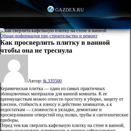
Мар 1, 2021
GAZDEX.RU
Общая информация про строительство и ремонт
Как просверлить плитку в ванной
чтобы она не треснула
Автор:
jk.335500
Керамическая плитка — один из самых практичных
облицовочных материалов для ванной комнаты. К ее
преимуществам можно отнести простоту в уборке, защиту от
плесени, стойкость к износу и действию химикатов, а к
недостаткам — сложности в укладке, демонтаже и
просверливании отверстий под полки, трубы и сантехнические
приборы.
Перед тем как сверлить кафельную плитку на стене в ванной,
нужно подготовить поверхность и прочно зафиксировать